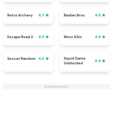
Retro Archery
Basket Bros
4.7
4.9
Escape Road 2
Moto X3m
4.6
4.9
Squid Game
Soccer Random
4.5
4.4
Unblocked
Advertisement