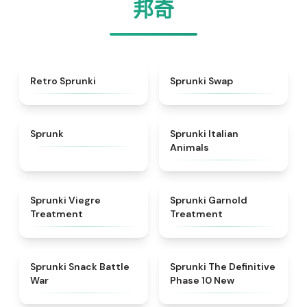
邦奇
★
4.3
★
4.6
Retro Sprunki
Sprunki Swap
★
4.5
★
4.7
Sprunk
Sprunki Italian
Animals
★
4.4
★
4.7
Sprunki Viegre
Sprunki Garnold
Treatment
Treatment
★
4.6
★
4.3
Sprunki Snack Battle
Sprunki The Definitive
War
Phase 10 New