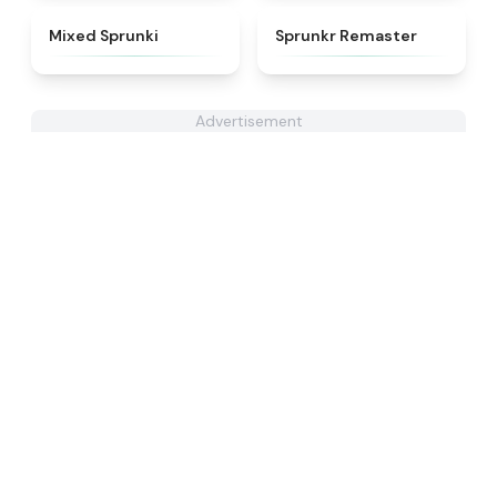
★
4.4
★
4.6
Mixed Sprunki
Sprunkr Remaster
Advertisement