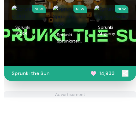
NEW
NEW
NEW
Sprunki
Sprunki
V1001
Abgerny
Sprunki
Birds
Sprunksters
1996
Sprunki the Sun
14,933
Advertisement