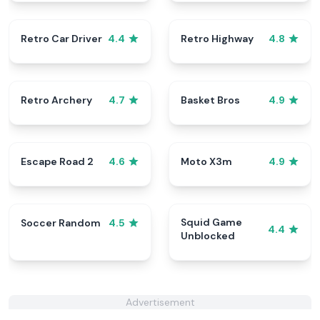
Retro Car Driver
Retro Highway
4.4
4.8
Retro Archery
Basket Bros
4.7
4.9
Escape Road 2
Moto X3m
4.6
4.9
Squid Game
Soccer Random
4.5
4.4
Unblocked
Advertisement