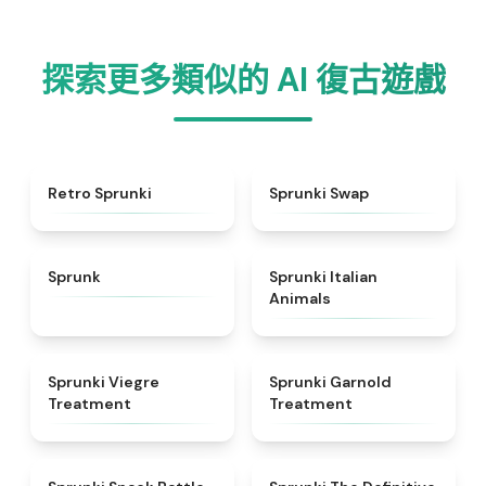
探索更多類似的 AI 復古遊戲
★
4.3
★
4.6
Retro Sprunki
Sprunki Swap
★
4.5
★
4.7
Sprunk
Sprunki Italian
Animals
★
4.4
★
4.7
Sprunki Viegre
Sprunki Garnold
Treatment
Treatment
★
4.6
★
4.3