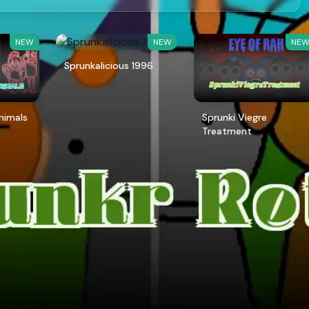
NEW
NEW
NE
Sprunkalicious 1996
Animals
Sprunki Viegre
Treatment