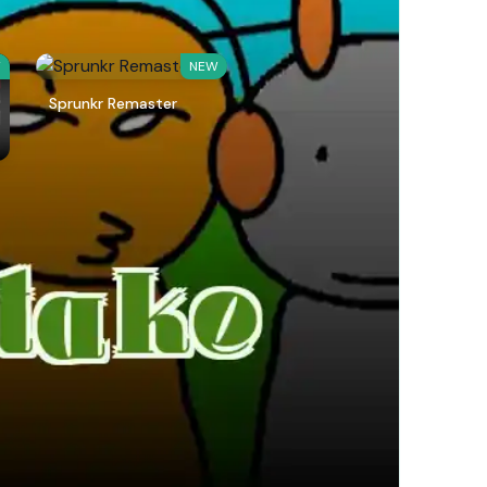
W
NEW
Sprunkr Remaster