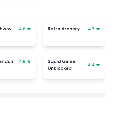
ghway
Retro Archery
4.8
4.7
Random
Squid Game
4.5
4.4
Unblocked