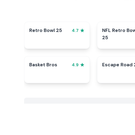
Retro Bowl 25
NFL Retro Bo
4.7
25
Basket Bros
Escape Road 
4.9