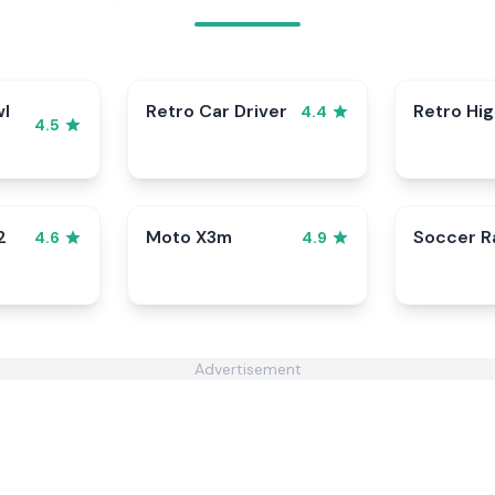
wl
Retro Car Driver
Retro Hi
4.4
4.5
2
Moto X3m
Soccer 
4.6
4.9
Advertisement