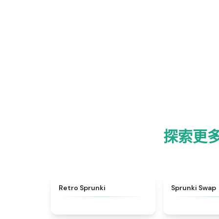
探索更多 
★
4.3
Retro Sprunki
Sprunki Swap