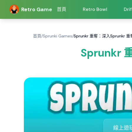
Retro Game
首頁
Retro Bowl
Dri
首頁
/
Sprunki Games
/
Sprunkr 重奪：深入Sprunk
Sprunk
線上遊玩