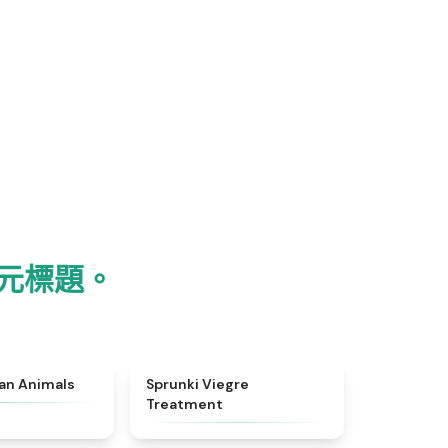
個字元標題。
★
4.7
★
4.4
ian Animals
Sprunki Viegre
Treatment