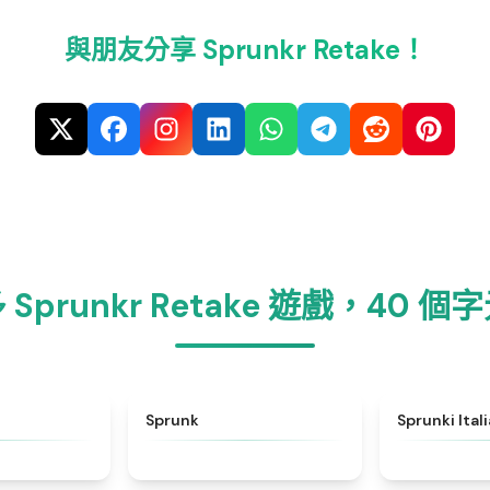
與朋友分享 Sprunkr Retake！
Sprunkr Retake 遊戲，40 
★
4.6
★
4.5
Sprunk
Sprunki Ital