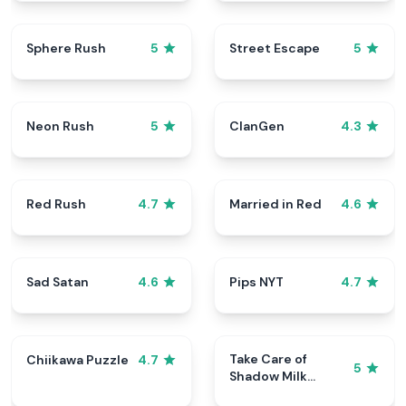
Sphere Rush
Street Escape
5
5
Neon Rush
ClanGen
5
4.3
Red Rush
Married in Red
4.7
4.6
Sad Satan
Pips NYT
4.6
4.7
Take Care of
Chiikawa Puzzle
4.7
5
Shadow Milk
Cookie