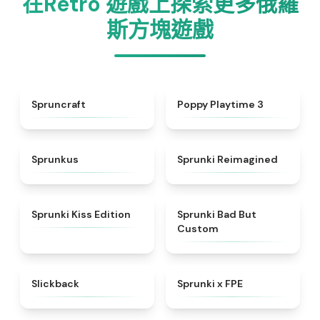
在Retro 遊戲上探索更多俄羅
斯方塊遊戲
★
4.9
★
4.5
Spruncraft
Poppy Playtime 3
★
4.7
★
4.3
Sprunkus
Sprunki Reimagined
★
5
★
4.5
Sprunki Kiss Edition
Sprunki Bad But
Custom
★
4.3
★
4.7
Slickback
Sprunki x FPE