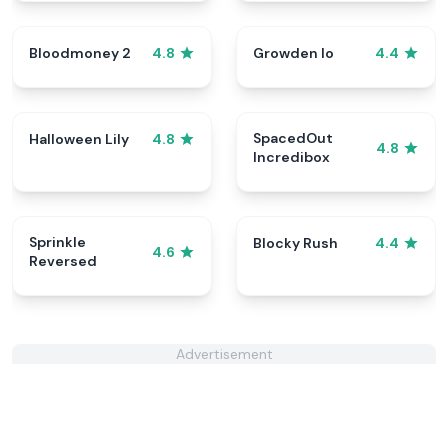
Bloodmoney 2
Growden Io
4.8
4.4
SpacedOut
Halloween Lily
4.8
4.8
Incredibox
Sprinkle
Blocky Rush
4.4
4.6
Reversed
Advertisement