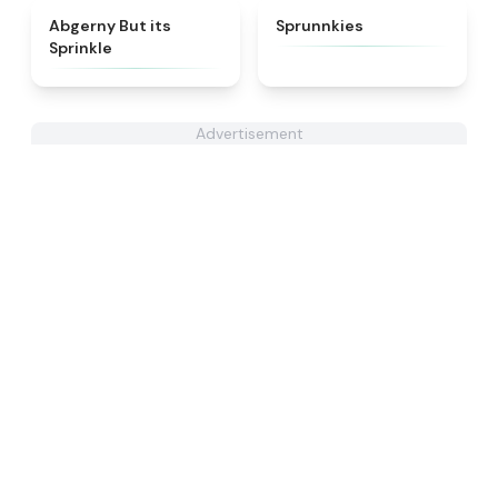
★
4.5
★
5
Abgerny But its
Sprunnkies
Sprinkle
Advertisement