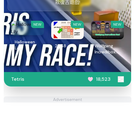
款復古遊戲!
NEW
NEW
NEW
Halloween
2048
Wolfgang
Lily
Incredibox
Mod
Tetris
18,523
Advertisement