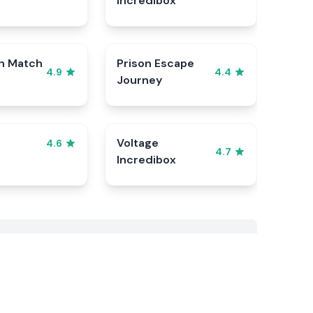
Incredibox
n Match
Prison Escape
4.9
4.4
Journey
Voltage
4.6
4.7
Incredibox