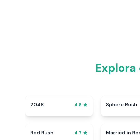
Explora
2048
Sphere Rush
4.8
Red Rush
Married in Re
4.7