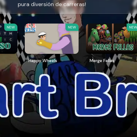
pura diversión de carreras!
NEW
NEW
NE
Happy Wheels
Merge Fellas