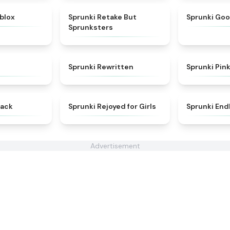
★
4.5
★
4.6
blox
Sprunki Retake But
Sprunki Go
Sprunksters
★
4.8
★
4.7
I
Sprunki Rewritten
Sprunki Pink
★
4.6
★
4.5
back
Sprunki Rejoyed for Girls
Sprunki End
Advertisement