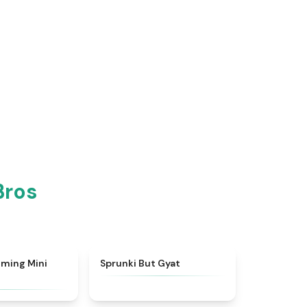
Bros
★
4.6
★
4.9
ming Mini
Sprunki But Gyat