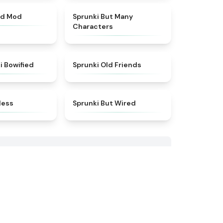
★
5
★
4.5
od Mod
Sprunki But Many
Characters
★
5
★
4.4
i Bowified
Sprunki Old Friends
★
4.5
★
4.5
less
Sprunki But Wired