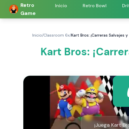
Retro
Inicio
Retro Bowl
Dri
Game
Inicio
/
Classroom 6x
/
Kart Bros: ¡Carreras Salvajes y
Kart Bros: ¡Carre
¡Juega Kart Br