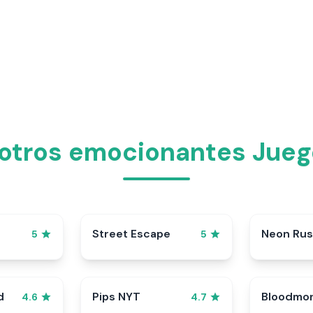
 otros emocionantes Jueg
Street Escape
Neon Ru
5
5
d
Pips NYT
Bloodmo
4.6
4.7