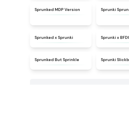
★
4.7
Sprunked MDP Version
Sprunki Sprun
★
4.5
Sprunked x Sprunki
Sprunki x BFD
★
4.4
Sprunked But Sprinkle
Sprunki Slick