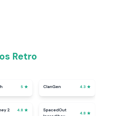
os Retro
sh
ClanGen
5
4.3
ney 2
SpacedOut
4.8
4.8