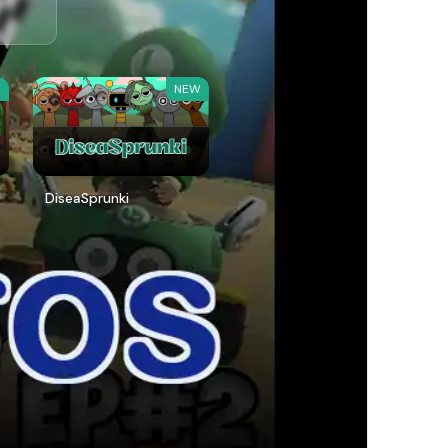
W
NEW
DiseaSprunki