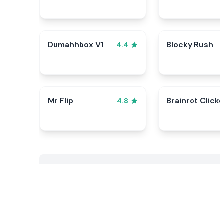
Dumahhbox V1
Blocky Rush
4.4
Mr Flip
Brainrot Click
4.8