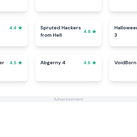
Spruted Hackers
Hallowee
4.4
4.8
from Hell
3
er
Abgerny 4
VoidBorn
4.5
4.6
Advertisement