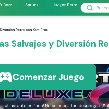
ft Boss
Sprunki
Juegos Retro
 Diversión Retro con Kart Bros!
ras Salvajes y Diversión Re
Comenzar Juego
os al instante en línea! No se necesitan descargas. ¡So