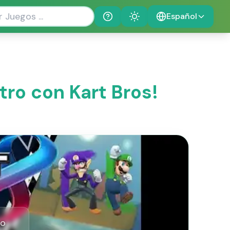
Español
Help
Theme
tro con Kart Bros!
lo