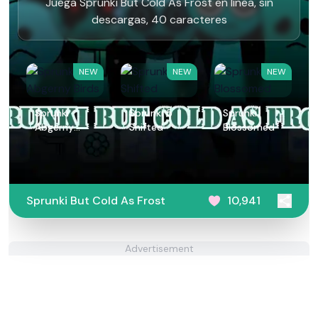
Juega Sprunki But Cold As Frost en línea, sin
descargas, 40 caracteres
NEW
NEW
NEW
Sprunki
Sprunki 5
Sprunki
Abgerny
Shifted
Blossomed
Birds
Sprunki But Cold As Frost
10,941
Advertisement