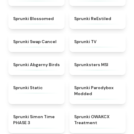
★
4.5
★
4.4
Sprunki Blossomed
Sprunki ReEstiled
★
4.4
★
4.5
Sprunki Swap Cancel
Sprunki TV
★
4.6
★
4.8
Sprunki Abgerny Birds
Sprunksters MSI
★
4.4
★
4.5
Sprunki Static
Sprunki Parodybox
Modded
★
4.3
★
5
Sprunki Simon Time
Sprunki OWAKCX
PHASE 3
Treatment