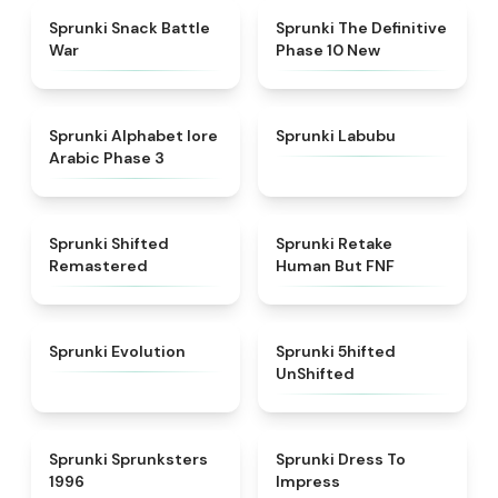
★
4.6
★
4.3
Sprunki Snack Battle
Sprunki The Definitive
War
Phase 10 New
★
4.8
★
4.6
Sprunki Alphabet lore
Sprunki Labubu
Arabic Phase 3
★
4.3
★
4.7
Sprunki Shifted
Sprunki Retake
Remastered
Human But FNF
★
4.7
★
4.4
Sprunki Evolution
Sprunki 5hifted
UnShifted
★
5
★
4.5
Sprunki Sprunksters
Sprunki Dress To
1996
Impress