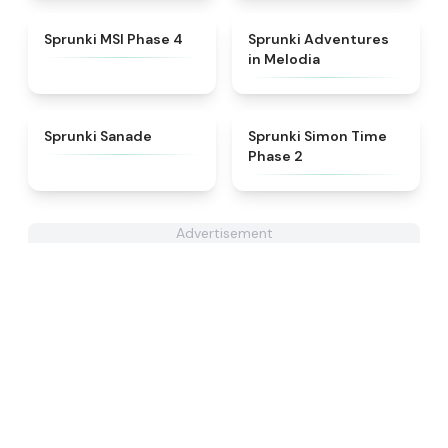
★
4.6
★
5
Sprunki MSI Phase 4
Sprunki Adventures
in Melodia
★
4.6
★
4.4
Sprunki Sanade
Sprunki Simon Time
Phase 2
Advertisement