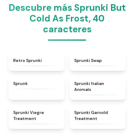
Descubre más Sprunki But
Cold As Frost, 40
caracteres
★
4.3
★
4.6
Retro Sprunki
Sprunki Swap
★
4.5
★
4.7
Sprunk
Sprunki Italian
Animals
★
4.4
★
4.7
Sprunki Viegre
Sprunki Garnold
Treatment
Treatment