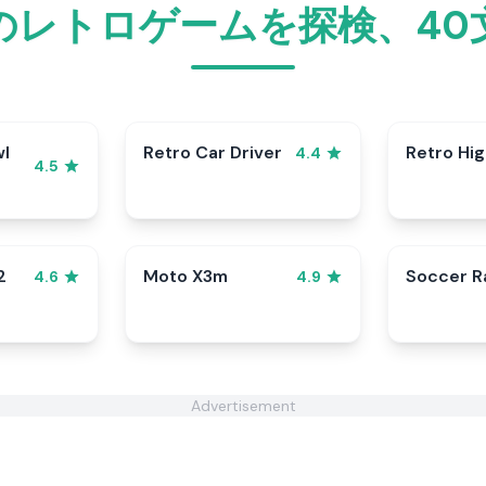
のレトロゲームを探検、40
wl
Retro Car Driver
Retro Hi
4.4
4.5
2
Moto X3m
Soccer 
4.6
4.9
Advertisement