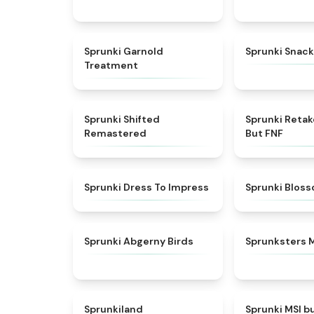
★
4.7
Sprunki Garnold
Sprunki Snack
Treatment
★
4.3
Sprunki Shifted
Sprunki Reta
Remastered
But FNF
★
4.5
Sprunki Dress To Impress
Sprunki Blos
★
4.6
Sprunki Abgerny Birds
Sprunksters 
★
4.5
Sprunkiland
Sprunki MSI b