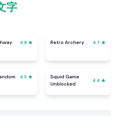
文字
ghway
Retro Archery
4.8
4.7
Random
Squid Game
4.5
4.4
Unblocked