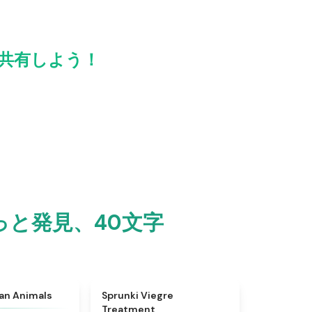
友達と共有しよう！
tをもっと発見、40文字
★
4.7
★
4.4
ian Animals
Sprunki Viegre
Treatment