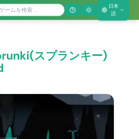
日本
Help
Theme
語
 Sprunki(スプランキー)
d