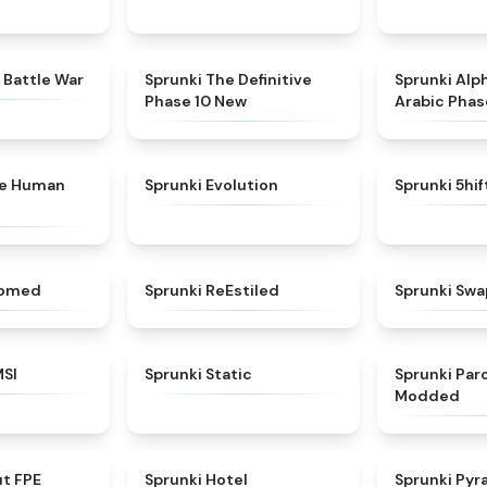
★
4.6
★
4.3
 Battle War
Sprunki The Definitive
Sprunki Alp
Phase 10 New
Arabic Phas
★
4.7
★
4.7
ke Human
Sprunki Evolution
Sprunki 5hi
★
4.5
★
4.4
somed
Sprunki ReEstiled
Sprunki Swa
★
4.8
★
4.4
MSI
Sprunki Static
Sprunki Pa
Modded
★
4.7
★
4.8
ut FPE
Sprunki Hotel
Sprunki Pyr