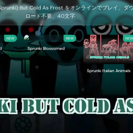
runki) But Cold As Frost をオンラインでプレイ、ダ
ロード不要、40文字
NEW
NEW
NE
d
Sprunki Blossomed
Sprunki Italian Animals