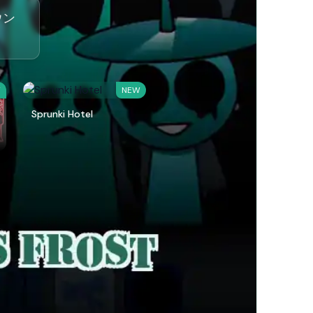
ウン
W
NEW
Sprunki Hotel