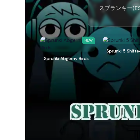
スプランキー(ESp
NEW
Sprunki 5 Shifte
Sprunki Abgerny Birds