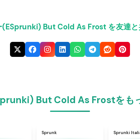
Sprunki) But Cold As Frost を
unki) But Cold As Fros
★
4.6
★
4.5
Sprunk
Sprunki Ital