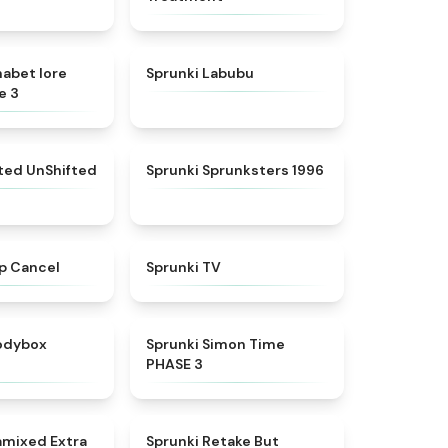
★
4.8
★
4.6
habet lore
Sprunki Labubu
e 3
★
4.4
★
5
fted UnShifted
Sprunki Sprunksters 1996
★
4.4
★
4.5
p Cancel
Sprunki TV
★
4.5
★
4.3
rodybox
Sprunki Simon Time
PHASE 3
★
4.9
★
4.3
amixed Extra
Sprunki Retake But