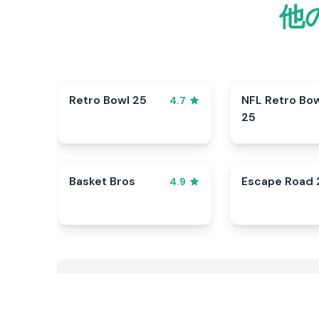
他
Retro Bowl 25
NFL Retro Bo
4.7
25
Basket Bros
Escape Road 
4.9