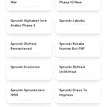
War
Phase 10 New
★
4.8
★
4.6
Sprunki Alphabet lore
Sprunki Labubu
Arabic Phase 3
★
4.3
★
4.7
Sprunki Shifted
Sprunki Retake
Remastered
Human But FNF
★
4.7
★
4.4
Sprunki Evolution
Sprunki 5hifted
UnShifted
★
5
★
4.5
Sprunki Sprunksters
Sprunki Dress To
1996
Impress