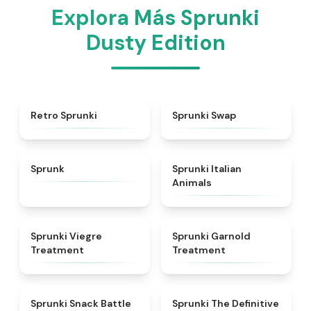
Explora Más Sprunki
Dusty Edition
★
4.3
★
4.6
Retro Sprunki
Sprunki Swap
★
4.5
★
4.7
Sprunk
Sprunki Italian
Animals
★
4.4
★
4.7
Sprunki Viegre
Sprunki Garnold
Treatment
Treatment
★
4.6
★
4.3
Sprunki Snack Battle
Sprunki The Definitive