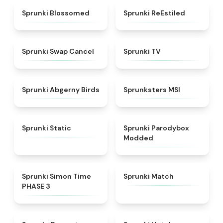
★
4.5
★
4.4
Sprunki Blossomed
Sprunki ReEstiled
★
4.4
★
4.5
Sprunki Swap Cancel
Sprunki TV
★
4.6
★
4.8
Sprunki Abgerny Birds
Sprunksters MSI
★
4.4
★
4.5
Sprunki Static
Sprunki Parodybox
Modded
★
4.3
★
4.7
Sprunki Simon Time
Sprunki Match
PHASE 3
★
4.6
★
4.8