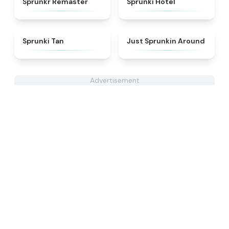
Sprunkr Remaster
Sprunki Hotel
★
4.6
★
4.6
Sprunki Tan
Just Sprunkin Around
Advertisement