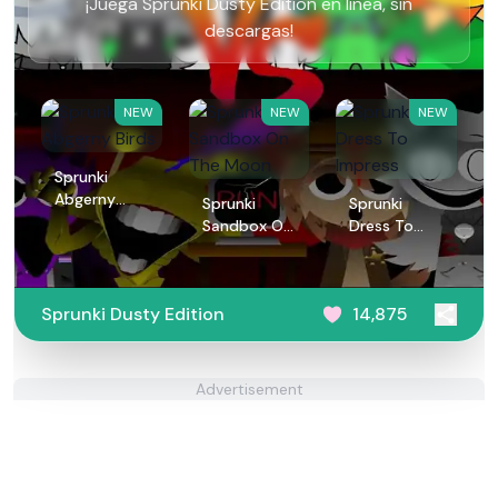
¡Juega Sprunki Dusty Edition en línea, sin
descargas!
NEW
NEW
NEW
Sprunki
Abgerny
Sprunki
Sprunki
Birds
Sandbox On
Dress To
The Moon
Impress
Sprunki Dusty Edition
14,875
Advertisement