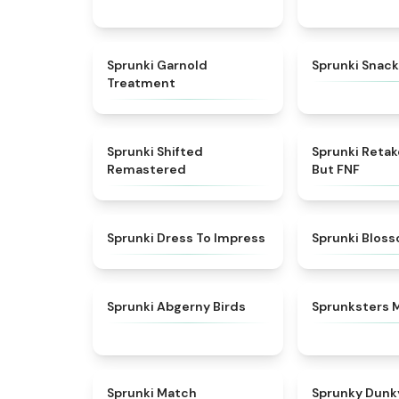
★
4.7
Sprunki Garnold
Sprunki Snack
Treatment
★
4.3
Sprunki Shifted
Sprunki Reta
Remastered
But FNF
★
4.5
Sprunki Dress To Impress
Sprunki Blos
★
4.6
Sprunki Abgerny Birds
Sprunksters 
★
4.7
Sprunki Match
Sprunky Dunk