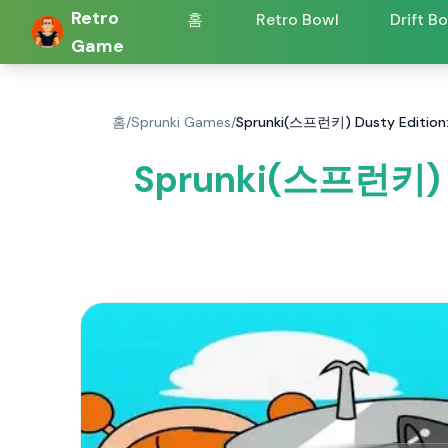
Retro
홈
Retro Bowl
Drift B
Game
홈
/
Sprunki Games
/
Sprunki(스프런키) Dusty Editi
Sprunki(스프런키) 