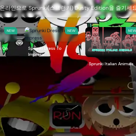
라인으로 Sprunki(스프런키) Dusty Edition을 즐기세요
NEW
NEW
NE
x On
Sprunki Dress To
Impress
Sprunki Italian Animals