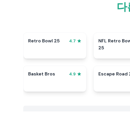
다
Retro Bowl 25
NFL Retro Bo
4.7
25
Basket Bros
Escape Road 
4.9