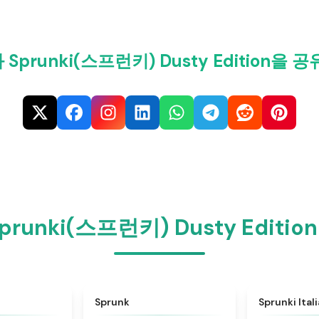
Sprunki(스프런키) Dusty Edition을 
prunki(스프런키) Dusty Editi
★
4.6
★
4.5
Sprunk
Sprunki Ital