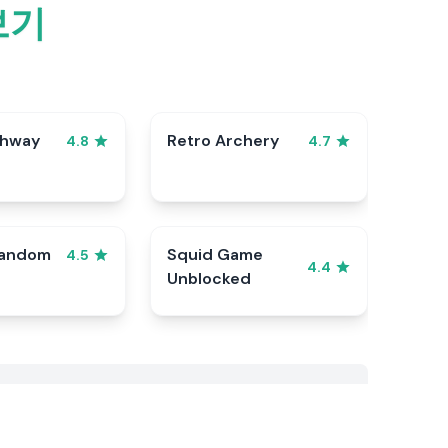
보기
ghway
Retro Archery
4.8
4.7
Random
Squid Game
4.5
4.4
Unblocked