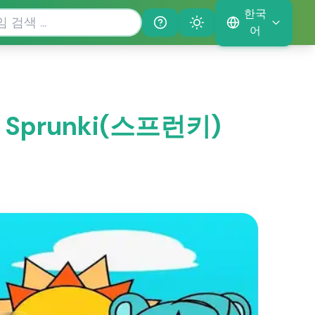
한국
Help
Theme
어
임 Sprunki(스프런키)