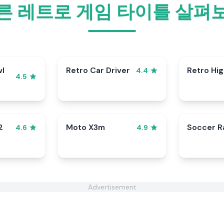
른 레트로 게임 타이틀 살펴
wl
Retro Car Driver
Retro Hi
4.4
4.5
2
Moto X3m
Soccer 
4.6
4.9
Advertisement