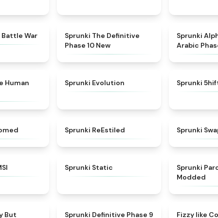
★
4.6
★
4.3
 Battle War
Sprunki The Definitive
Sprunki Alp
Phase 10 New
Arabic Phas
★
4.7
★
4.7
ke Human
Sprunki Evolution
Sprunki 5hi
★
4.5
★
4.4
somed
Sprunki ReEstiled
Sprunki Swa
★
4.8
★
4.4
MSI
Sprunki Static
Sprunki Pa
Modded
★
4.6
★
4.9
y But
Sprunki Definitive Phase 9
Fizzy like C