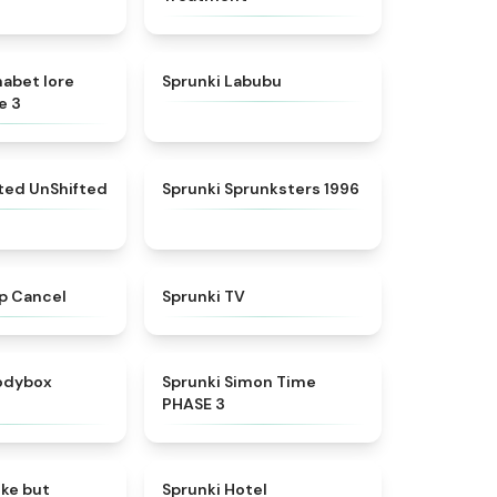
★
4.8
★
4.6
habet lore
Sprunki Labubu
e 3
★
4.4
★
5
fted UnShifted
Sprunki Sprunksters 1996
★
4.4
★
4.5
p Cancel
Sprunki TV
★
4.5
★
4.3
rodybox
Sprunki Simon Time
PHASE 3
★
4.6
★
4.8
oke but
Sprunki Hotel