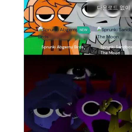
다운로드 없이 온
NEW
Sprunki Abgerny Birds
Sprunki Sandbo
The Moon