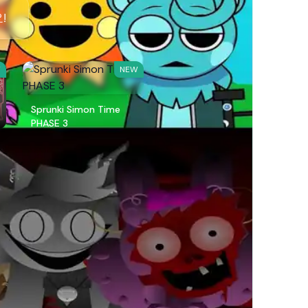
!
W
NEW
Sprunki Simon Time
PHASE 3