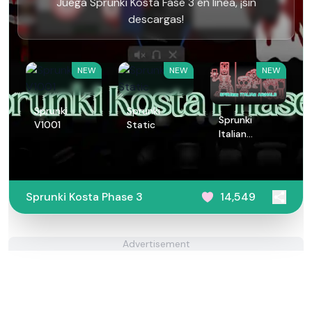
Juega Sprunki Kosta Fase 3 en línea, ¡sin
descargas!
NEW
NEW
NEW
Sprunki
Sprunki
Sprunki
V1001
Static
Italian
Animals
Sprunki Kosta Phase 3
14,549
Advertisement