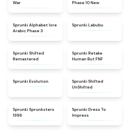
War
Phase 10 New
★
4.8
★
4.6
Sprunki Alphabet lore
Sprunki Labubu
Arabic Phase 3
★
4.3
★
4.7
Sprunki Shifted
Sprunki Retake
Remastered
Human But FNF
★
4.7
★
4.4
Sprunki Evolution
Sprunki 5hifted
UnShifted
★
5
★
4.5
Sprunki Sprunksters
Sprunki Dress To
1996
Impress