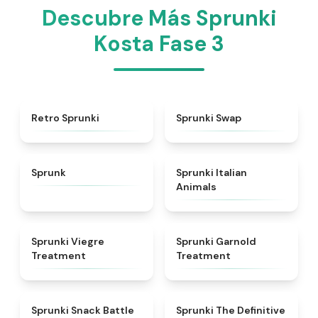
Descubre Más Sprunki
Kosta Fase 3
★
4.3
★
4.6
Retro Sprunki
Sprunki Swap
★
4.5
★
4.7
Sprunk
Sprunki Italian
Animals
★
4.4
★
4.7
Sprunki Viegre
Sprunki Garnold
Treatment
Treatment
★
4.6
★
4.3
Sprunki Snack Battle
Sprunki The Definitive