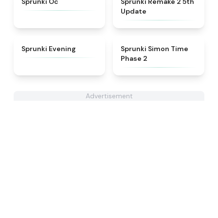
Sprunki Oc
Sprunki Remake 2 5th
Update
★
4.5
★
4.4
Sprunki Evening
Sprunki Simon Time
Phase 2
Advertisement