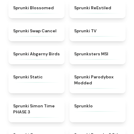
★
4.5
★
4.4
Sprunki Blossomed
Sprunki ReEstiled
★
4.4
★
4.5
Sprunki Swap Cancel
Sprunki TV
★
4.6
★
4.8
Sprunki Abgerny Birds
Sprunksters MSI
★
4.4
★
4.5
Sprunki Static
Sprunki Parodybox
Modded
★
4.3
★
4.8
Sprunki Simon Time
Sprunklo
PHASE 3
★
4.6
★
4.7