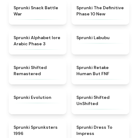
★
4.6
★
4.3
Sprunki Snack Battle
Sprunki The Definitive
War
Phase 10 New
★
4.8
★
4.6
Sprunki Alphabet lore
Sprunki Labubu
Arabic Phase 3
★
4.3
★
4.7
Sprunki Shifted
Sprunki Retake
Remastered
Human But FNF
★
4.7
★
4.4
Sprunki Evolution
Sprunki 5hifted
UnShifted
★
5
★
4.5
Sprunki Sprunksters
Sprunki Dress To
1996
Impress