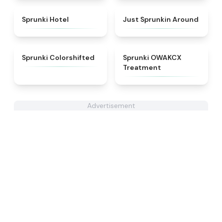
★
4.8
★
4.6
Sprunki Hotel
Just Sprunkin Around
★
4.6
★
5
Sprunki Colorshifted
Sprunki OWAKCX
Treatment
Advertisement