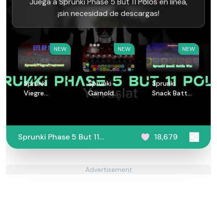
Juega a Sprunki Phase 5 But 11 Polos en línea,
¡sin necesidad de descargas!
NEW
NEW
NEW
Sprunki
Sprunki
Sprunki
Viegre
Garnold
Snack Battle
Treatment
Treatment
War
Sprunki Phase 5 But 11
18,679
Polos
Advertisement