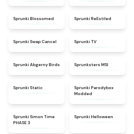
★
4.5
★
4.4
Sprunki Blossomed
Sprunki ReEstiled
★
4.4
★
4.5
Sprunki Swap Cancel
Sprunki TV
★
4.6
★
4.8
Sprunki Abgerny Birds
Sprunksters MSI
★
4.4
★
4.5
Sprunki Static
Sprunki Parodybox
Modded
★
4.3
★
4.8
Sprunki Simon Time
Sprunki Helloween
PHASE 3