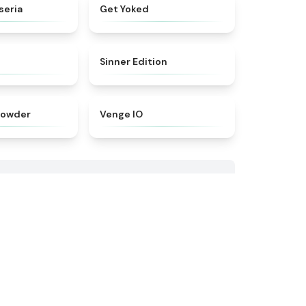
★
4.4
★
4.8
seria
Get Yoked
★
4.9
★
4.7
Sinner Edition
★
4.3
★
4.8
powder
Venge IO