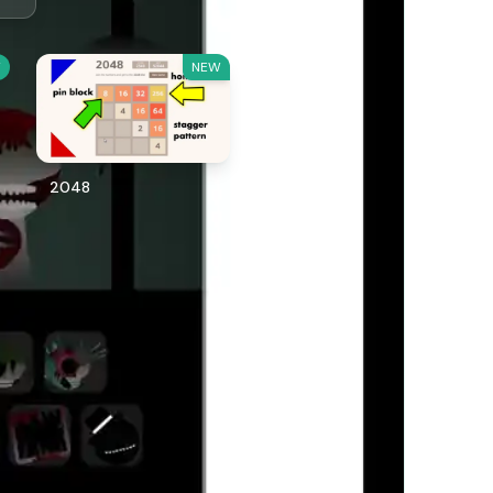
W
NEW
2048