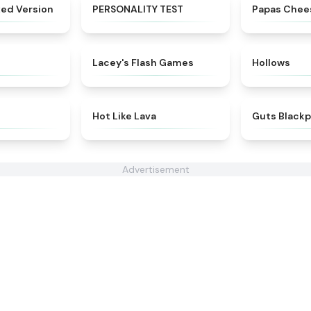
★
4.8
★
4.9
xed Version
PERSONALITY TEST
Papas Chee
★
4.6
★
4.3
Lacey's Flash Games
Hollows
★
4.8
★
5
Hot Like Lava
Guts Black
Advertisement