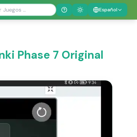
Español
Help
Theme
ki Phase 7 Original