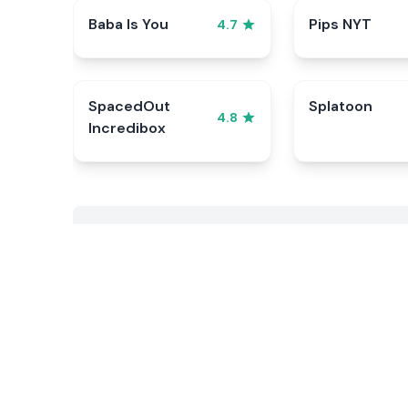
Baba Is You
Pips NYT
4.7
SpacedOut
Splatoon
4.8
Incredibox