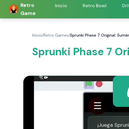
Retro
Inicio
Retro Bowl
Dri
Game
Inicio
/
Retro Games
/
Sprunki Phase 7 Original: Sumé
Sprunki Phase 7 Or
¡Juega Sprunk