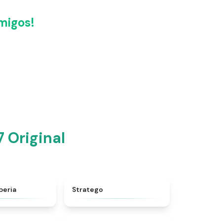
migos!
 Original
★
5
★
4.7
peria
Stratego