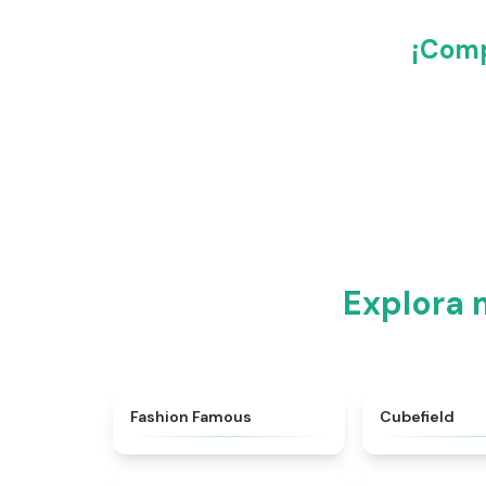
¡Comp
Explora 
★
5
Fashion Famous
Cubefield