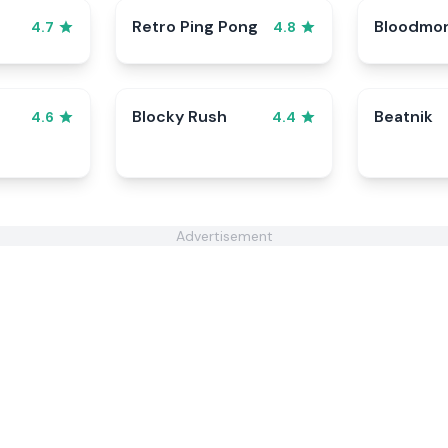
Retro Ping Pong
Bloodmo
4.7
4.8
Blocky Rush
Beatnik
4.6
4.4
Advertisement