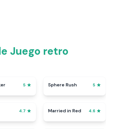
e Juego retro
ker
Sphere Rush
5
5
Married in Red
4.7
4.6