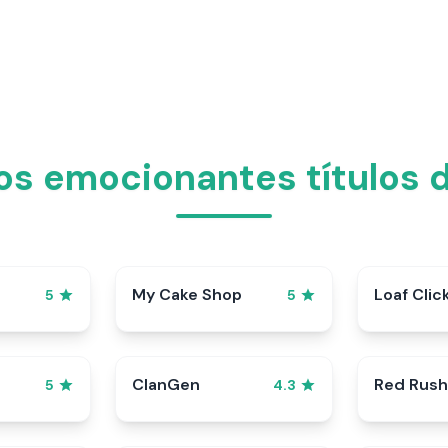
os emocionantes títulos d
My Cake Shop
Loaf Clic
5
5
ClanGen
Red Rush
5
4.3