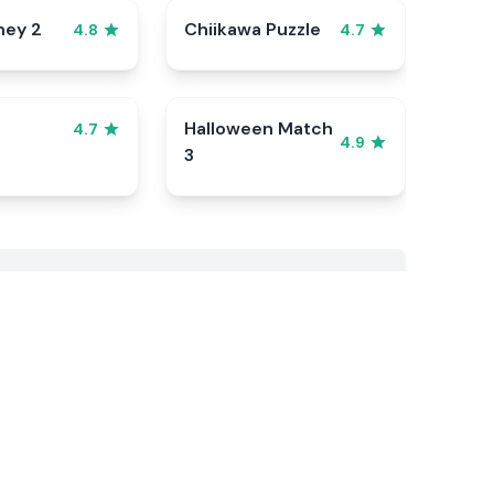
ney 2
Chiikawa Puzzle
4.8
4.7
Halloween Match
4.7
4.9
3