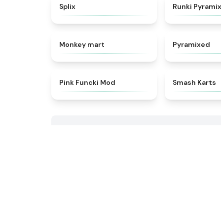
★
4.9
Splix
Runki Pyrami
★
4.6
Monkey mart
Pyramixed
★
4.5
Pink Funcki Mod
Smash Karts