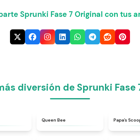
arte Sprunki Fase 7 Original con tus a
más diversión de Sprunki Fase 7
★
4.6
★
4.7
Queen Bee
​Papa’s Scoo