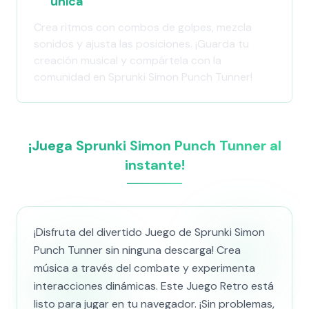
única
Crea ritmos con combos de golpes, mezcla
sonidos y ajusta las posiciones. ¡Guarda tu
creación musical y compártela con la
comunidad en Sprunki Simon Punch Tunner!
¡Juega Sprunki Simon Punch Tunner al
instante!
¡Disfruta del divertido Juego de Sprunki Simon
Punch Tunner sin ninguna descarga! Crea
música a través del combate y experimenta
interacciones dinámicas. Este Juego Retro está
listo para jugar en tu navegador. ¡Sin problemas,