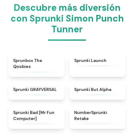
Descubre más diversión
con Sprunki Simon Punch
Tunner
★
4.5
★
4.3
Sprunbox The
Sprunki Launch
Qoobies
★
4.4
★
4.4
Sprunki GRAYVERSAL
Sprunki But Alpha
★
4.6
★
4.9
Sprunki Bad [Mr Fun
NumberSprunki
Computer]
Retake