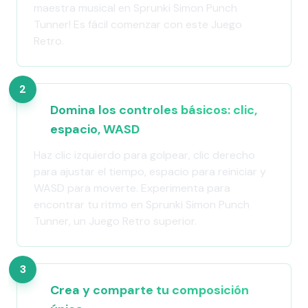
maestra musical en Sprunki Simon Punch
Tunner! Es fácil comenzar con este Juego
Retro.
2
Domina los controles básicos: clic,
espacio, WASD
Haz clic izquierdo para golpear, clic derecho
para ajustar el tiempo, espacio para reiniciar y
WASD para moverte. Experimenta para
encontrar tu ritmo en Sprunki Simon Punch
Tunner, un Juego Retro superior.
3
Crea y comparte tu composición