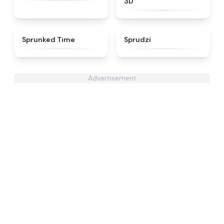
3D
★
4.7
★
4.5
Sprunked Time
Sprudzi
Advertisement