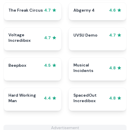
The Freak Circus
Abgerny 4
4.7
4.6
Voltage
UVSU Demo
4.7
4.7
Incredibox
Musical
Beepbox
4.5
4.8
Incidents
Hard Working
SpacedOut
4.4
4.8
Man
Incredibox
Advertisement