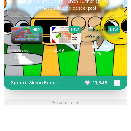
¡Juega Sprunki Simon Punch Tunner en línea,
sin necesidad de descargas!
NEW
NEW
NEW
Retro Ping
Labubu
2048
Pong
Clicker
Sprunki Simon Punch
13,848
Tunner
Advertisement