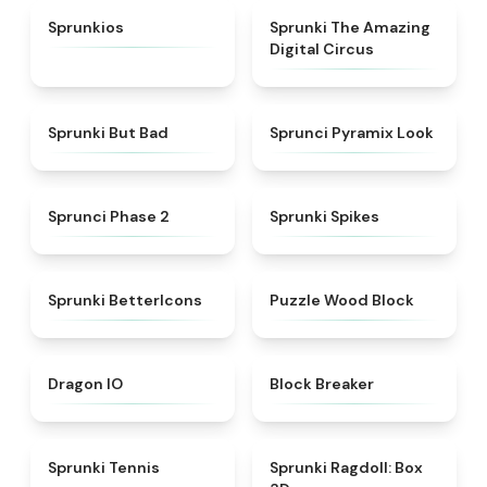
★
4.7
★
4.6
Sprunkios
Sprunki The Amazing
Digital Circus
★
4.4
★
5
Sprunki But Bad
Sprunci Pyramix Look
★
4.9
★
4.8
Sprunci Phase 2
Sprunki Spikes
★
4.3
★
4.5
Sprunki BetterIcons
Puzzle Wood Block
★
4.7
★
4.7
Dragon IO
Block Breaker
★
4.6
★
4.8
Sprunki Tennis
Sprunki Ragdoll: Box