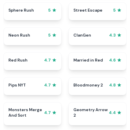
Sphere Rush
Street Escape
5
5
Neon Rush
ClanGen
5
4.3
Red Rush
Married in Red
4.7
4.6
Pips NYT
Bloodmoney 2
4.7
4.8
Monsters Merge
Geometry Arrow
4.7
4.4
And Sort
2