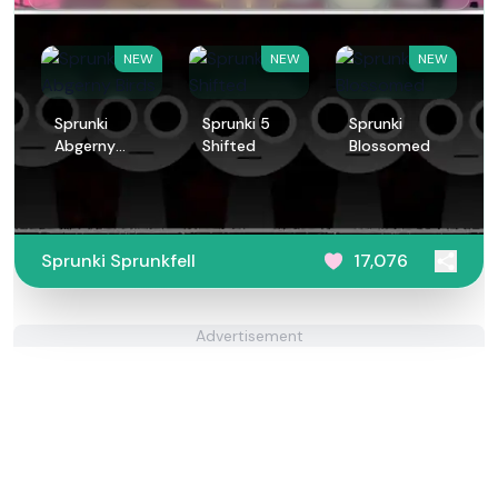
NEW
NEW
NEW
Sprunki
Sprunki 5
Sprunki
Abgerny
Shifted
Blossomed
Birds
Sprunki Sprunkfell
17,076
Advertisement