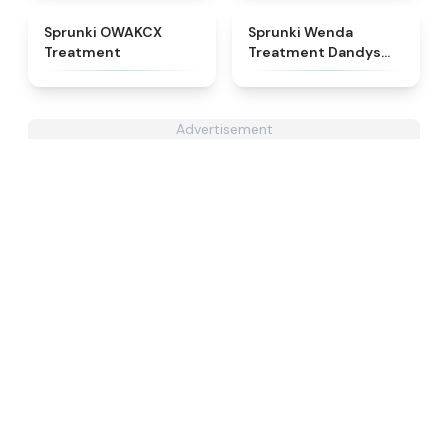
★
5
★
4.8
Sprunki OWAKCX
Sprunki Wenda
Treatment
Treatment Dandys
World Style
Advertisement