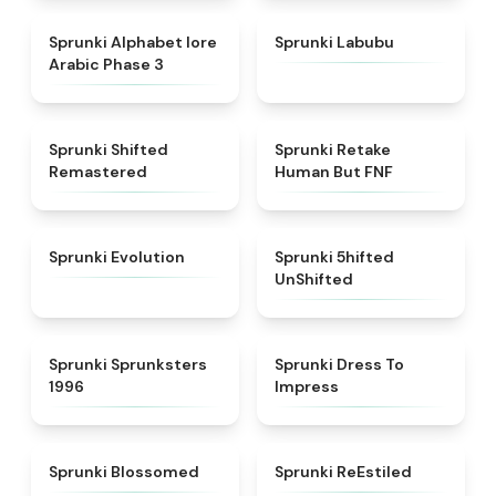
★
4.8
★
4.6
Sprunki Alphabet lore
Sprunki Labubu
Arabic Phase 3
★
4.3
★
4.7
Sprunki Shifted
Sprunki Retake
Remastered
Human But FNF
★
4.7
★
4.4
Sprunki Evolution
Sprunki 5hifted
UnShifted
★
5
★
4.5
Sprunki Sprunksters
Sprunki Dress To
1996
Impress
★
4.5
★
4.4
Sprunki Blossomed
Sprunki ReEstiled