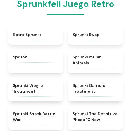
Sprunkfell Juego Retro
★
4.3
★
4.6
Retro Sprunki
Sprunki Swap
★
4.5
★
4.7
Sprunk
Sprunki Italian
Animals
★
4.4
★
4.7
Sprunki Viegre
Sprunki Garnold
Treatment
Treatment
★
4.6
★
4.3
Sprunki Snack Battle
Sprunki The Definitive
War
Phase 10 New