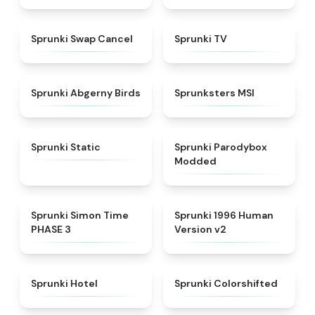
★
4.4
★
4.5
Sprunki Swap Cancel
Sprunki TV
★
4.6
★
4.8
Sprunki Abgerny Birds
Sprunksters MSI
★
4.4
★
4.5
Sprunki Static
Sprunki Parodybox
Modded
★
4.3
★
4.5
Sprunki Simon Time
Sprunki 1996 Human
PHASE 3
Version v2
★
4.8
★
4.6
Sprunki Hotel
Sprunki Colorshifted