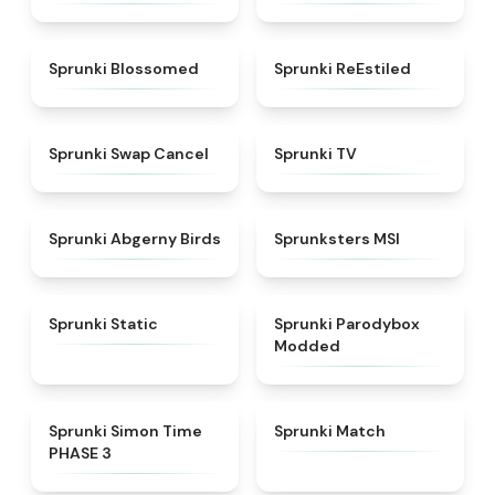
★
4.5
★
4.4
Sprunki Blossomed
Sprunki ReEstiled
★
4.4
★
4.5
Sprunki Swap Cancel
Sprunki TV
★
4.6
★
4.8
Sprunki Abgerny Birds
Sprunksters MSI
★
4.4
★
4.5
Sprunki Static
Sprunki Parodybox
Modded
★
4.3
★
4.7
Sprunki Simon Time
Sprunki Match
PHASE 3