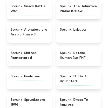
★
4.6
★
4.3
Sprunki Snack Battle
Sprunki The Definitive
War
Phase 10 New
★
4.8
★
4.6
Sprunki Alphabet lore
Sprunki Labubu
Arabic Phase 3
★
4.3
★
4.7
Sprunki Shifted
Sprunki Retake
Remastered
Human But FNF
★
4.7
★
4.4
Sprunki Evolution
Sprunki 5hifted
UnShifted
★
5
★
4.5
Sprunki Sprunksters
Sprunki Dress To
1996
Impress