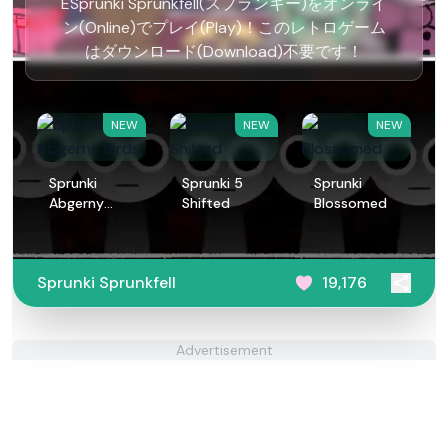
ESprunki Sprunkfell(スプランキー)をオンライ
ン(Online)でプレイ(Play)！このレトロゲーム
はダウンロード(Download)不要です！
NEW
NEW
NEW
Sprunki
Sprunki 5
Sprunki
Abgerny
Shifted
Blossomed
Birds
Sprunki Sprunkfell
19,176
Advertisement