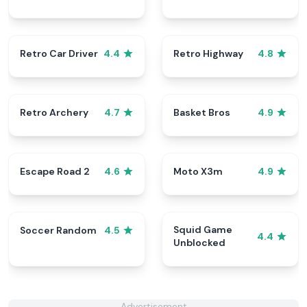
Retro Car Driver
Retro Highway
4.4
4.8
Retro Archery
Basket Bros
4.7
4.9
Escape Road 2
Moto X3m
4.6
4.9
Squid Game
Soccer Random
4.5
4.4
Unblocked
Advertisement