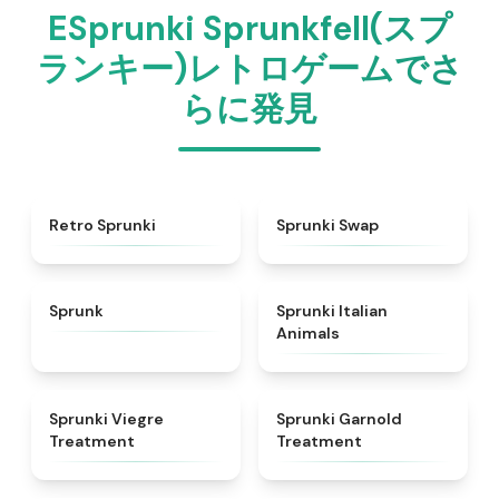
ESprunki Sprunkfell(スプ
ランキー)レトロゲームでさ
らに発見
★
4.3
★
4.6
Retro Sprunki
Sprunki Swap
★
4.5
★
4.7
Sprunk
Sprunki Italian
Animals
★
4.4
★
4.7
Sprunki Viegre
Sprunki Garnold
Treatment
Treatment