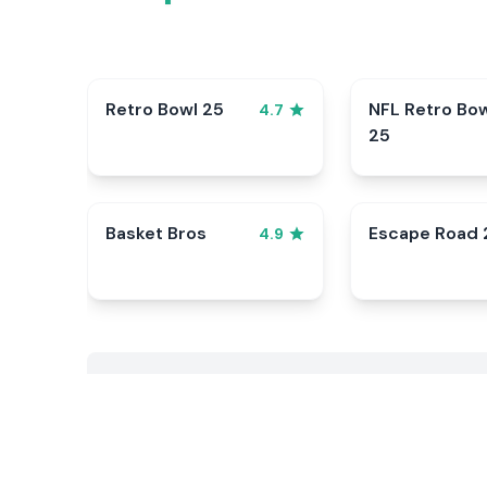
Retro Bowl 25
NFL Retro Bo
4.7
25
Basket Bros
Escape Road 
4.9