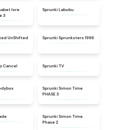
★
4.8
★
4.6
habet lore
Sprunki Labubu
e 3
★
4.4
★
5
fted UnShifted
Sprunki Sprunksters 1996
★
4.4
★
4.5
p Cancel
Sprunki TV
★
4.5
★
4.3
rodybox
Sprunki Simon Time
PHASE 3
★
4.6
★
4.4
nade
Sprunki Simon Time
Phase 2