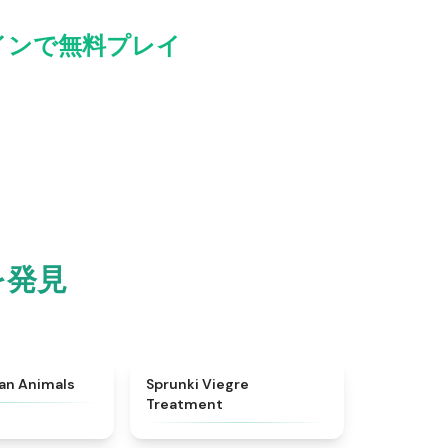
ンラインで無料プレイ
を発見
★
4.7
★
4.4
ian Animals
Sprunki Viegre
Treatment