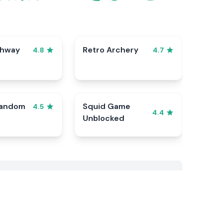
ghway
Retro Archery
4.8
4.7
Random
Squid Game
4.5
4.4
Unblocked