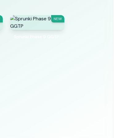
W
NEW
Sprunki Phase 9 GGTP