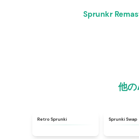
Sprunkr R
他の
★
4.3
Retro Sprunki
Sprunki Swap