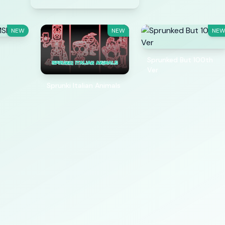
NEW
NEW
NE
Sprunked But 100th
Ver
Sprunki Italian Animals