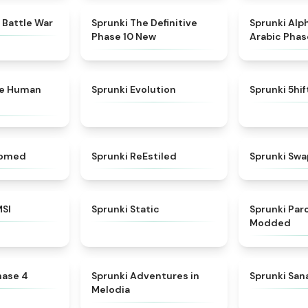
★
4.6
★
4.3
 Battle War
Sprunki The Definitive
Sprunki Alp
Phase 10 New
Arabic Phas
★
4.7
★
4.7
ke Human
Sprunki Evolution
Sprunki 5hi
★
4.5
★
4.4
somed
Sprunki ReEstiled
Sprunki Swa
★
4.8
★
4.4
MSI
Sprunki Static
Sprunki Pa
Modded
★
4.6
★
5
hase 4
Sprunki Adventures in
Sprunki Sa
Melodia