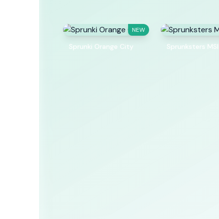
NEW
Sprunki Orange City
Sprunksters MSI