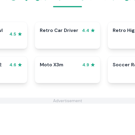
wl
Retro Car Driver
Retro Hi
4.4
4.5
2
Moto X3m
Soccer 
4.6
4.9
Advertisement