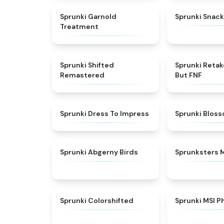
★
4.7
Sprunki Garnold
Sprunki Snack
Treatment
★
4.3
Sprunki Shifted
Sprunki Reta
Remastered
But FNF
★
4.5
Sprunki Dress To Impress
Sprunki Blos
★
4.6
Sprunki Abgerny Birds
Sprunksters 
★
4.6
Sprunki Colorshifted
Sprunki MSI P