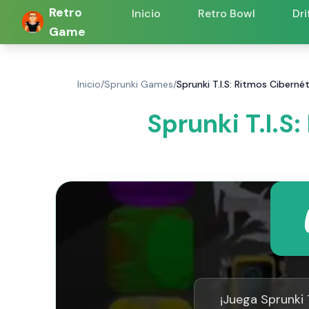
Retro
Inicio
Retro Bowl
Dri
Game
Inicio
/
Sprunki Games
/
Sprunki T.I.S: Ritmos Cibern
Sprunki T.I.S
¡Juega Sprunki 