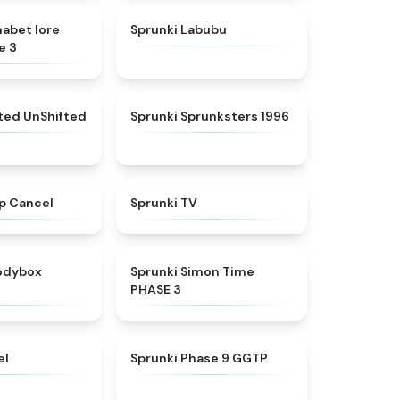
★
4.8
★
4.6
habet lore
Sprunki Labubu
e 3
★
4.4
★
5
fted UnShifted
Sprunki Sprunksters 1996
★
4.4
★
4.5
p Cancel
Sprunki TV
★
4.5
★
4.3
rodybox
Sprunki Simon Time
PHASE 3
★
4.8
★
4.7
el
Sprunki Phase 9 GGTP