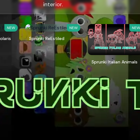
interior.
NEW
NEW
NE
olaris
Sprunki ReEstiled
Sprunki Italian Animals