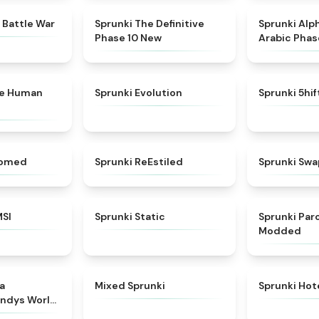
★
4.6
★
4.3
 Battle War
Sprunki The Definitive
Sprunki Alp
Phase 10 New
Arabic Phas
★
4.7
★
4.7
ke Human
Sprunki Evolution
Sprunki 5hi
★
4.5
★
4.4
somed
Sprunki ReEstiled
Sprunki Swa
★
4.8
★
4.4
MSI
Sprunki Static
Sprunki Pa
Modded
★
4.8
★
4.4
a
Mixed Sprunki
Sprunki Hot
ndys World