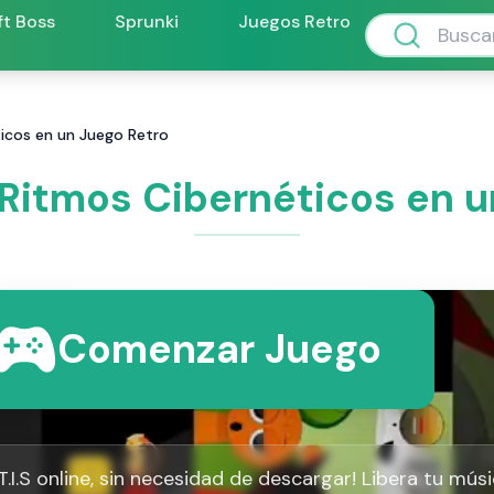
ft Boss
Sprunki
Juegos Retro
éticos en un Juego Retro
: Ritmos Cibernéticos en 
Comenzar Juego
T.I.S online, sin necesidad de descargar! Libera tu mús