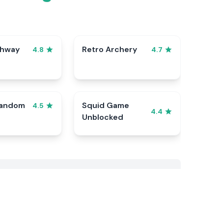
ghway
Retro Archery
4.8
4.7
Random
Squid Game
4.5
4.4
Unblocked