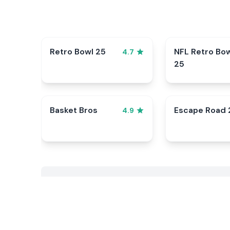
Retro Bowl 25
NFL Retro Bo
4.7
25
Basket Bros
Escape Road 
4.9