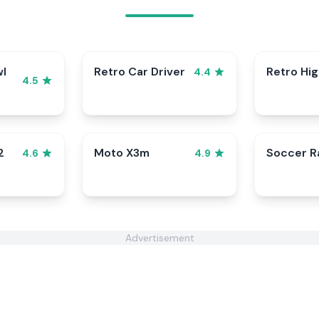
wl
Retro Car Driver
Retro Hi
4.4
4.5
2
Moto X3m
Soccer 
4.6
4.9
Advertisement