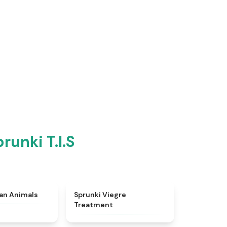
unki T.I.S
★
4.7
★
4.4
ian Animals
Sprunki Viegre
Treatment