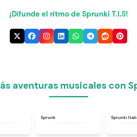
¡Difunde el ritmo de Sprunki T.I.S!
ás aventuras musicales con Spr
★
4.6
★
4.5
Sprunk
Sprunki Ital