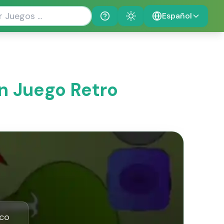
Español
Help
Theme
un Juego Retro
ico