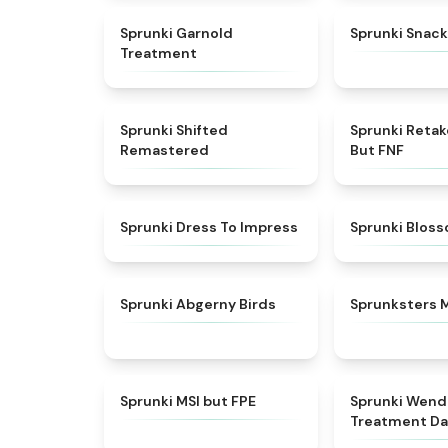
★
4.7
Sprunki Garnold
Sprunki Snack
Treatment
★
4.3
Sprunki Shifted
Sprunki Reta
Remastered
But FNF
★
4.5
Sprunki Dress To Impress
Sprunki Blos
★
4.6
Sprunki Abgerny Birds
Sprunksters 
★
4.7
Sprunki MSI but FPE
Sprunki Wend
Treatment Da
Style