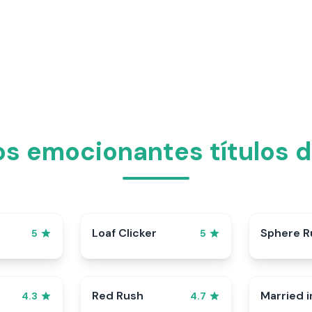
s emocionantes títulos d
p
Loaf Clicker
Sphere R
5
5
Red Rush
Married i
4.3
4.7