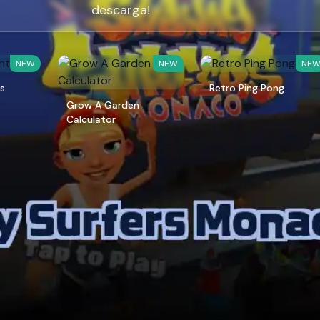
descarga!
NEW
NEW
NE
ts
Retro Ping Pong
Grow A Garden
Calculator