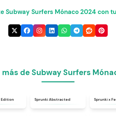
e Subway Surfers Mónaco 2024 con tu
a más de Subway Surfers Móna
★
4.7
★
4.9
 Edition
Sprunki Abstracted
Sprunki x F