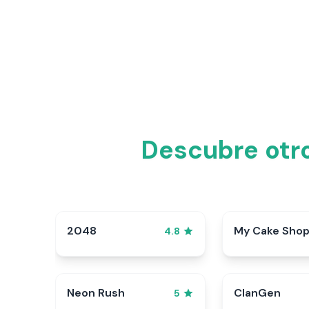
Descubre otro
2048
My Cake Sho
4.8
Neon Rush
ClanGen
5