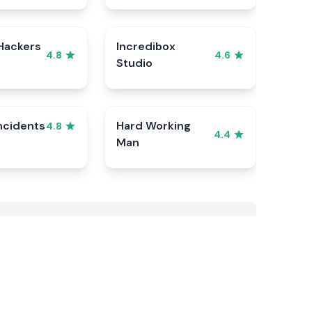
Hackers
Incredibox
4.8
4.6
Studio
ncidents
Hard Working
4.8
4.4
Man