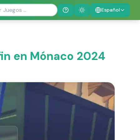
Español
Help
Theme
 fin en Mónaco 2024