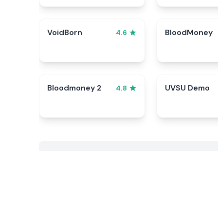
VoidBorn
BloodMoney
4.6
Bloodmoney 2
UVSU Demo
4.8