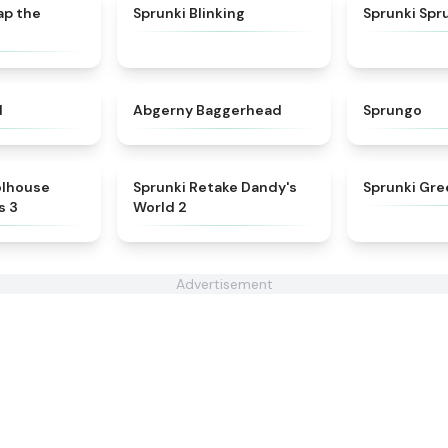
★
4.6
★
4.4
ap the
Sprunki Blinking
Sprunki Spr
★
4.7
★
4.6
d
Abgerny Baggerhead
Sprungo
★
5
★
4.6
olhouse
Sprunki Retake Dandy's
Sprunki Gre
s 3
World 2
Advertisement