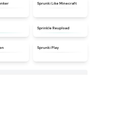
★
5
★
4.5
unker
Sprunki Like Minecraft
★
4.9
★
4.8
Sprinkle Reupload
★
5
★
4.6
en
Sprunki Play