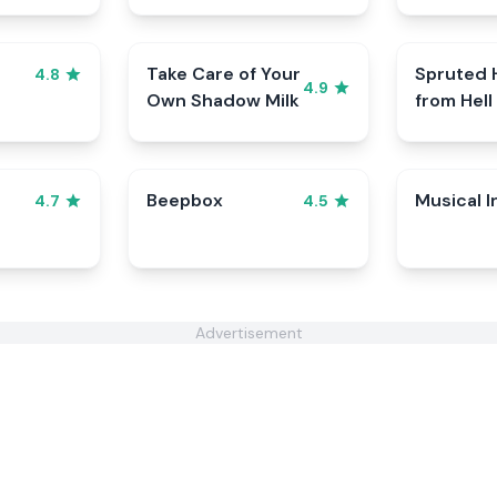
Take Care of Your
Spruted 
4.8
4.9
Own Shadow Milk
from Hell
Beepbox
Musical I
4.7
4.5
Advertisement