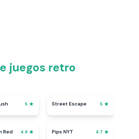
e juegos retro
ush
Street Escape
5
5
n Red
Pips NYT
4.6
4.7