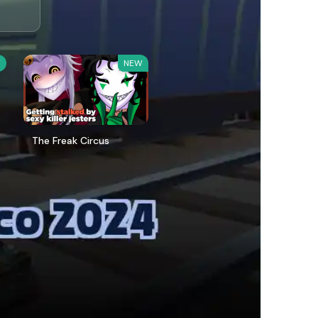
W
NEW
The Freak Circus