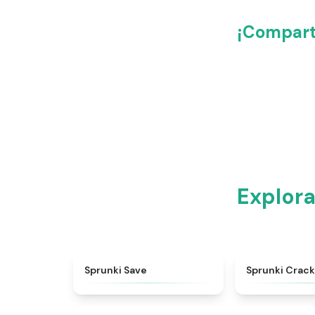
¡Compart
Explor
★
4.4
Sprunki Save
Sprunki Crack