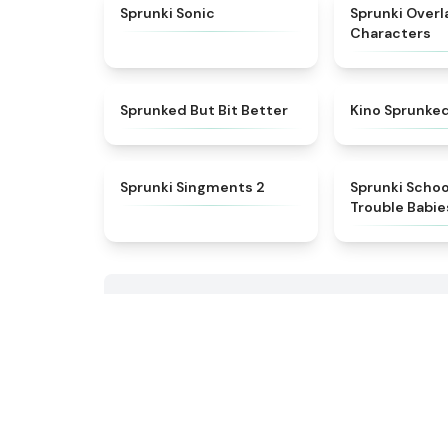
★
4.3
Sprunki Sonic
Sprunki Overl
Characters
★
4.9
Sprunked But Bit Better
Kino Sprunke
★
4.7
Sprunki Singments 2
Sprunki Scho
Trouble Babie