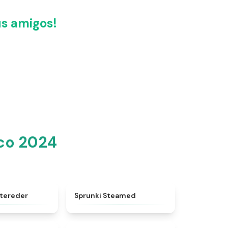
s amigos!
co 2024
★
5
★
4.7
etereder
Sprunki Steamed