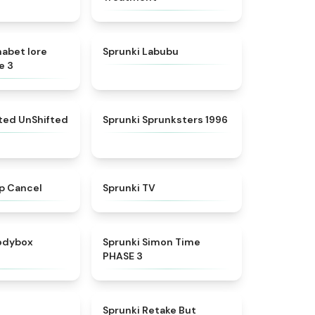
★
4.8
★
4.6
habet lore
Sprunki Labubu
e 3
★
4.4
★
5
fted UnShifted
Sprunki Sprunksters 1996
★
4.4
★
4.5
p Cancel
Sprunki TV
★
4.5
★
4.3
rodybox
Sprunki Simon Time
PHASE 3
★
4.6
★
4.3
Sprunki Retake But