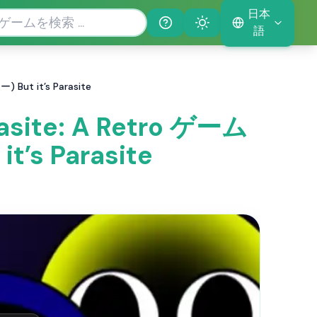
日本
Help
Theme
語
 But it’s Parasite
asite: A Retro ゲーム
’s Parasite