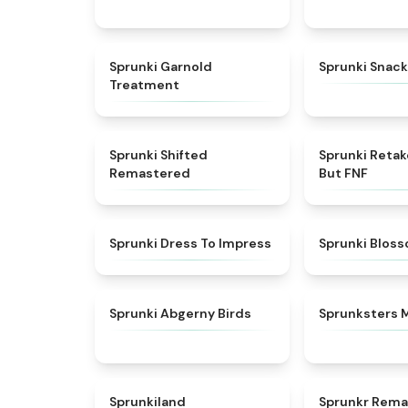
★
4.7
Sprunki Garnold
Sprunki Snack
Treatment
★
4.3
Sprunki Shifted
Sprunki Reta
Remastered
But FNF
★
4.5
Sprunki Dress To Impress
Sprunki Blos
★
4.6
Sprunki Abgerny Birds
Sprunksters 
★
4.5
Sprunkiland
Sprunkr Rema