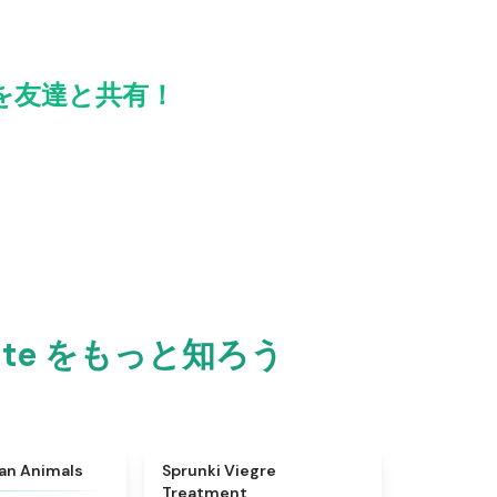
ite を友達と共有！
rasite をもっと知ろう
★
4.7
★
4.4
ian Animals
Sprunki Viegre
Treatment