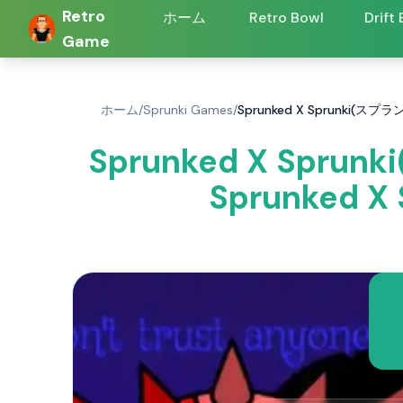
Retro
ホーム
Retro Bowl
Drift
Game
ホーム
/
Sprunki Games
/
Sprunked X Sprunki(スプランキ
Sprunked X Sprunk
Sprunked X