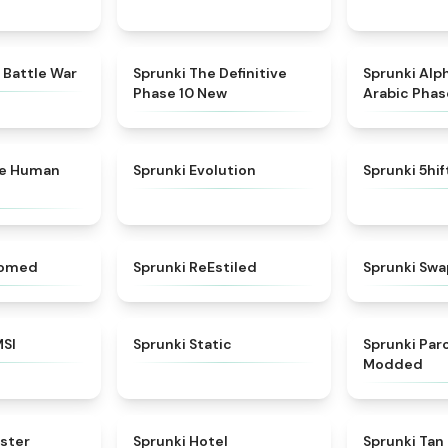
★
4.6
★
4.3
 Battle War
Sprunki The Definitive
Sprunki Alp
Phase 10 New
Arabic Phas
★
4.7
★
4.7
ke Human
Sprunki Evolution
Sprunki 5hi
★
4.5
★
4.4
somed
Sprunki ReEstiled
Sprunki Swa
★
4.8
★
4.4
MSI
Sprunki Static
Sprunki Pa
Modded
★
4.6
★
4.8
ster
Sprunki Hotel
Sprunki Tan