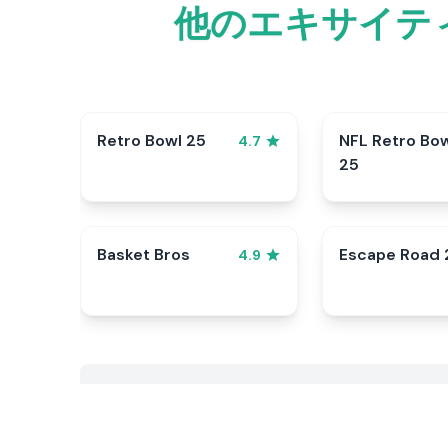
他のエキサイテ
Retro Bowl 25
NFL Retro Bo
4.7
25
Basket Bros
Escape Road 
4.9