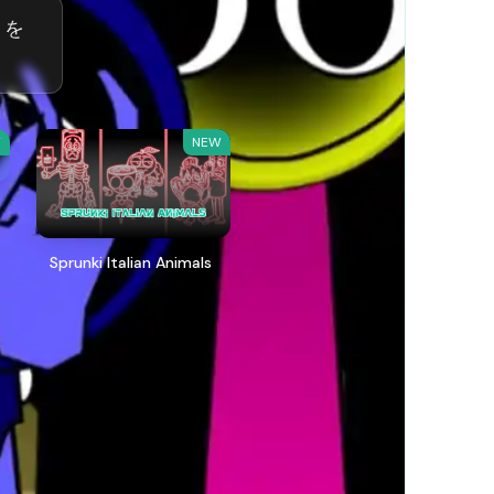
e を
W
NEW
Sprunki Italian Animals