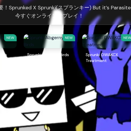
unked X Sprunki(スプランキー) But it’s Parasit
今すぐオンラインでプレイ！
NEW
NEW
NE
ters
Sprunki Abgerny Birds
Sprunki OWAKCX
Treatment