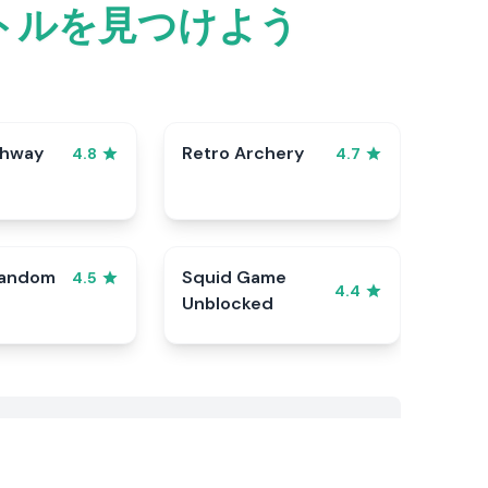
トルを見つけよう
ghway
Retro Archery
4.8
4.7
Random
Squid Game
4.5
4.4
Unblocked