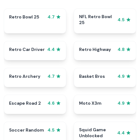
NFL Retro Bowl
Retro Bowl 25
4.7
4.5
25
Retro Car Driver
Retro Highway
4.4
4.8
Retro Archery
Basket Bros
4.7
4.9
Escape Road 2
Moto X3m
4.6
4.9
Squid Game
Soccer Random
4.5
4.4
Unblocked