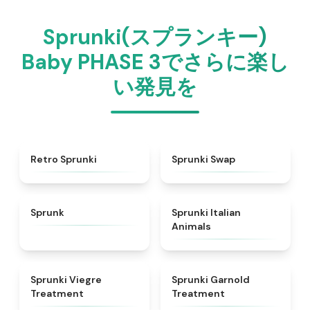
Sprunki(スプランキー)
Baby PHASE 3でさらに楽し
い発見を
★
4.3
★
4.6
Retro Sprunki
Sprunki Swap
★
4.5
★
4.7
Sprunk
Sprunki Italian
Animals
★
4.4
★
4.7
Sprunki Viegre
Sprunki Garnold
Treatment
Treatment