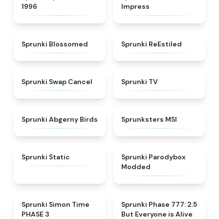
1996
Impress
★
4.5
★
4.4
Sprunki Blossomed
Sprunki ReEstiled
★
4.4
★
4.5
Sprunki Swap Cancel
Sprunki TV
★
4.6
★
4.8
Sprunki Abgerny Birds
Sprunksters MSI
★
4.4
★
4.5
Sprunki Static
Sprunki Parodybox
Modded
★
4.3
★
4.8
Sprunki Simon Time
Sprunki Phase 777: 2.5
PHASE 3
But Everyone is Alive