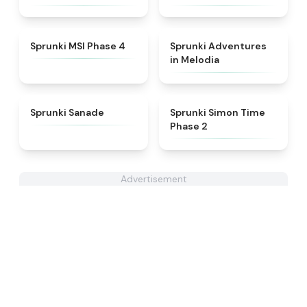
★
4.6
★
5
Sprunki MSI Phase 4
Sprunki Adventures
in Melodia
★
4.6
★
4.4
Sprunki Sanade
Sprunki Simon Time
Phase 2
Advertisement