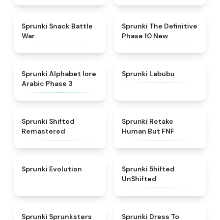
★
4.6
★
4.3
Sprunki Snack Battle
Sprunki The Definitive
War
Phase 10 New
★
4.8
★
4.6
Sprunki Alphabet lore
Sprunki Labubu
Arabic Phase 3
★
4.3
★
4.7
Sprunki Shifted
Sprunki Retake
Remastered
Human But FNF
★
4.7
★
4.4
Sprunki Evolution
Sprunki 5hifted
UnShifted
★
5
★
4.5
Sprunki Sprunksters
Sprunki Dress To