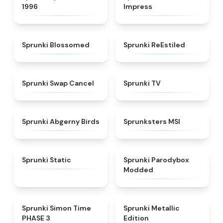
1996
Impress
★
4.5
★
4.4
Sprunki Blossomed
Sprunki ReEstiled
★
4.4
★
4.5
Sprunki Swap Cancel
Sprunki TV
★
4.6
★
4.8
Sprunki Abgerny Birds
Sprunksters MSI
★
4.4
★
4.5
Sprunki Static
Sprunki Parodybox
Modded
★
4.3
★
4.7
Sprunki Simon Time
Sprunki Metallic
PHASE 3
Edition