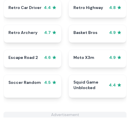
Retro Car Driver
Retro Highway
4.4
4.8
Retro Archery
Basket Bros
4.7
4.9
Escape Road 2
Moto X3m
4.6
4.9
Squid Game
Soccer Random
4.5
4.4
Unblocked
Advertisement