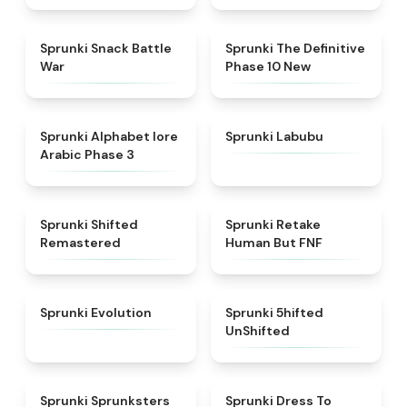
★
4.6
★
4.3
Sprunki Snack Battle
Sprunki The Definitive
War
Phase 10 New
★
4.8
★
4.6
Sprunki Alphabet lore
Sprunki Labubu
Arabic Phase 3
★
4.3
★
4.7
Sprunki Shifted
Sprunki Retake
Remastered
Human But FNF
★
4.7
★
4.4
Sprunki Evolution
Sprunki 5hifted
UnShifted
★
5
★
4.5
Sprunki Sprunksters
Sprunki Dress To