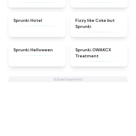
★
4.8
★
4.6
Sprunki Hotel
Fizzy like Coke but
Sprunki
★
4.8
★
5
Sprunki Helloween
Sprunki OWAKCX
Treatment
Advertisement