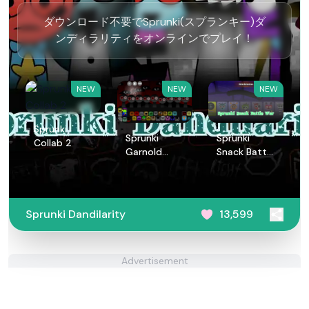
ダウンロード不要でSprunki(スプランキー)ダ
ンディラリティをオンラインでプレイ！
NEW
NEW
NEW
Sprunki
Sprunki
Sprunki
Collab 2
Garnold
Snack Battle
Treatment
War
Sprunki Dandilarity
13,599
Advertisement