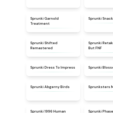
★
4.7
Sprunki Garnold
Sprunki Snack
Treatment
★
4.3
Sprunki Shifted
Sprunki Reta
Remastered
But FNF
★
4.5
Sprunki Dress To Impress
Sprunki Blos
★
4.6
Sprunki Abgerny Birds
Sprunksters 
★
4.7
Sprunki 1996 Human
Sprunki Phas