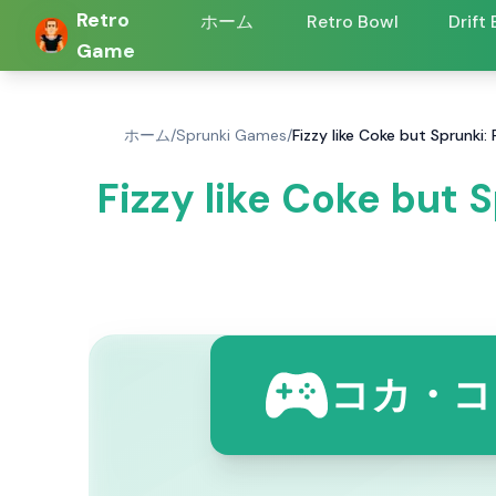
Retro
ホーム
Retro Bowl
Drift
Game
ホーム
/
Sprunki Games
/
Fizzy like Coke but Sprun
Fizzy like Coke but
コカ・コ