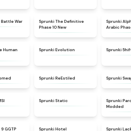
★
4.6
★
4.3
 Battle War
Sprunki The Definitive
Sprunki Alp
Phase 10 New
Arabic Phas
★
4.7
★
4.7
ke Human
Sprunki Evolution
Sprunki 5hi
★
4.5
★
4.4
somed
Sprunki ReEstiled
Sprunki Swa
★
4.8
★
4.4
MSI
Sprunki Static
Sprunki Pa
Modded
★
4.7
★
4.8
e 9 GGTP
Sprunki Hotel
Sprunki Lack