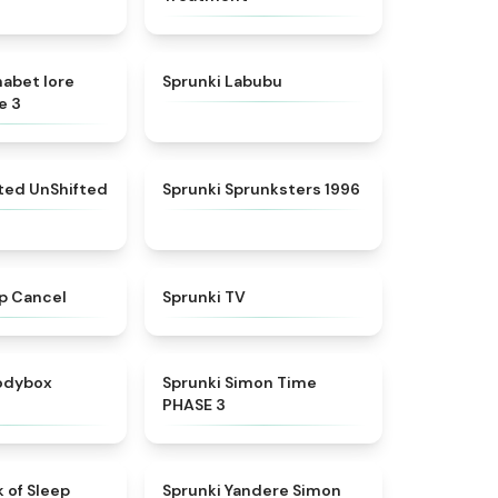
★
4.8
★
4.6
habet lore
Sprunki Labubu
e 3
★
4.4
★
5
fted UnShifted
Sprunki Sprunksters 1996
★
4.4
★
4.5
p Cancel
Sprunki TV
★
4.5
★
4.3
rodybox
Sprunki Simon Time
PHASE 3
★
4.5
★
4.5
 of Sleep
Sprunki Yandere Simon