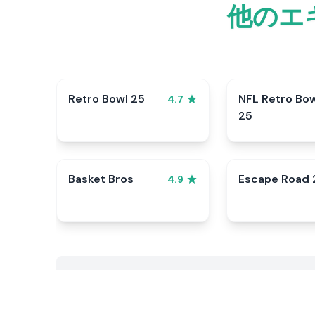
他のエ
Retro Bowl 25
NFL Retro Bo
4.7
25
Basket Bros
Escape Road 
4.9