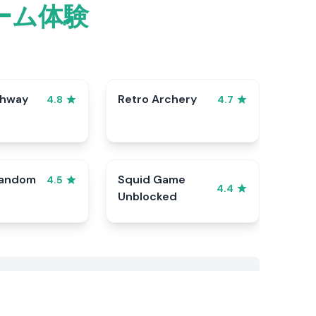
ーム体験
ghway
Retro Archery
4.8
4.7
Random
Squid Game
4.5
4.4
Unblocked