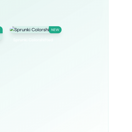
W
NEW
Sprunki Colorshifted