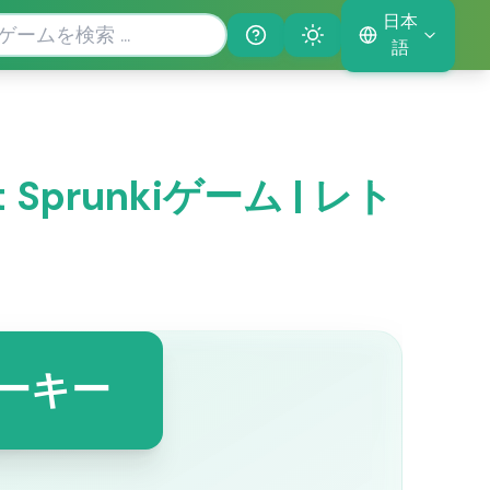
日本
Help
Theme
語
 but Sprunkiゲーム | レト
ーキー