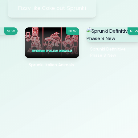
Fizzy like Coke but Sprunki
NEW
NEW
NE
Sprunki Definitive
Phase 9 New
Sprunki Italian Animals