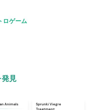
トロゲーム
を発見
★
4.7
★
4.4
ian Animals
Sprunki Viegre
Treatment