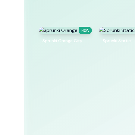
NEW
Sprunki Orange City
Sprunki Static