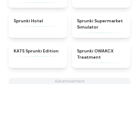
★
4.8
★
4.8
Sprunki Hotel
Sprunki Supermarket
Simulator
★
4.6
★
5
KATS Sprunki Edition
Sprunki OWAKCX
Treatment
Advertisement