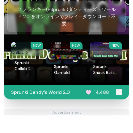
スプランキー(ESprunki)ダンディーズ・ワール
ド 2.0 をオンラインでプレイ—ダウンロード不
要！
NEW
NEW
NEW
Sprunki
Sprunki
Sprunki
Collab 2
Garnold
Snack Battle
Treatment
War
Sprunki Dandy’s World 2.0
14,488
Advertisement