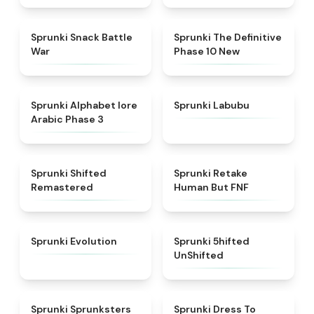
★
4.6
★
4.3
Sprunki Snack Battle
Sprunki The Definitive
War
Phase 10 New
★
4.8
★
4.6
Sprunki Alphabet lore
Sprunki Labubu
Arabic Phase 3
★
4.3
★
4.7
Sprunki Shifted
Sprunki Retake
Remastered
Human But FNF
★
4.7
★
4.4
Sprunki Evolution
Sprunki 5hifted
UnShifted
★
5
★
4.5
Sprunki Sprunksters
Sprunki Dress To