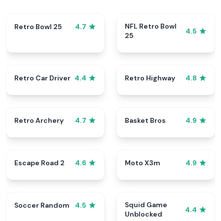
NFL Retro Bowl
Retro Bowl 25
4.7
4.5
25
Retro Car Driver
Retro Highway
4.4
4.8
Retro Archery
Basket Bros
4.7
4.9
Escape Road 2
Moto X3m
4.6
4.9
Squid Game
Soccer Random
4.5
4.4
Unblocked