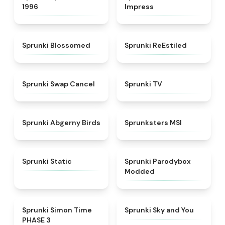
1996
Impress
★
4.5
★
4.4
Sprunki Blossomed
Sprunki ReEstiled
★
4.4
★
4.5
Sprunki Swap Cancel
Sprunki TV
★
4.6
★
4.8
Sprunki Abgerny Birds
Sprunksters MSI
★
4.4
★
4.5
Sprunki Static
Sprunki Parodybox
Modded
★
4.3
★
4.6
Sprunki Simon Time
Sprunki Sky and You
PHASE 3