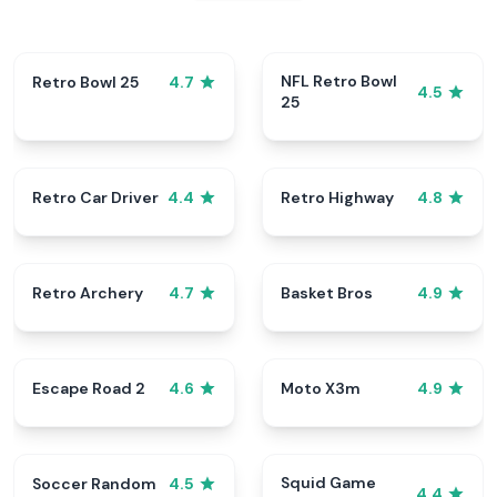
NFL Retro Bowl
Retro Bowl 25
4.7
4.5
25
Retro Car Driver
Retro Highway
4.4
4.8
Retro Archery
Basket Bros
4.7
4.9
Escape Road 2
Moto X3m
4.6
4.9
Squid Game
Soccer Random
4.5
4.4