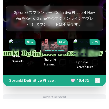
Sprunki(スプランキー) Definitive Phase 4 New
VerをRetro Gameで今すぐオンラインでプレ
イ！ ダウンロードは不要です。
NEW
NEW
NEW
Mixed
Sprunki
Sprunki
Sprunki
Italian
Adventures
Animals
in Melodia
Sprunki Definitive Phase 4
16,435
New Ver
Advertisement