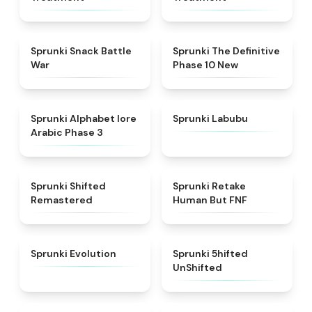
★
4.6
★
4.3
Sprunki Snack Battle
Sprunki The Definitive
War
Phase 10 New
★
4.8
★
4.6
Sprunki Alphabet lore
Sprunki Labubu
Arabic Phase 3
★
4.3
★
4.7
Sprunki Shifted
Sprunki Retake
Remastered
Human But FNF
★
4.7
★
4.4
Sprunki Evolution
Sprunki 5hifted
UnShifted