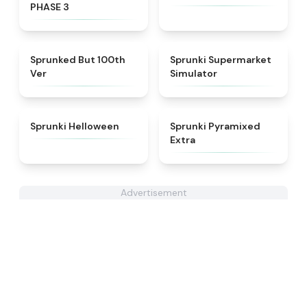
PHASE 3
★
4.7
★
4.8
Sprunked But 100th
Sprunki Supermarket
Ver
Simulator
★
4.8
★
4.9
Sprunki Helloween
Sprunki Pyramixed
Extra
Advertisement