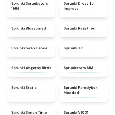
★
5
★
4.5
Sprunki Sprunksters
Sprunki Dress To
1996
Impress
★
4.5
★
4.4
Sprunki Blossomed
Sprunki ReEstiled
★
4.4
★
4.5
Sprunki Swap Cancel
Sprunki TV
★
4.6
★
4.8
Sprunki Abgerny Birds
Sprunksters MSI
★
4.4
★
4.5
Sprunki Static
Sprunki Parodybox
Modded
★
4.3
★
4.7
Sprunki Simon Time
Sprunki V1001