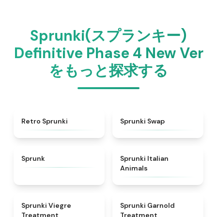
Sprunki(スプランキー)
Definitive Phase 4 New Ver
をもっと探求する
★
4.3
★
4.6
Retro Sprunki
Sprunki Swap
★
4.5
★
4.7
Sprunk
Sprunki Italian
Animals
★
4.4
★
4.7
Sprunki Viegre
Sprunki Garnold
Treatment
Treatment