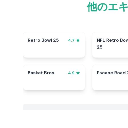
他のエ
Retro Bowl 25
NFL Retro Bo
4.7
25
Basket Bros
Escape Road 
4.9