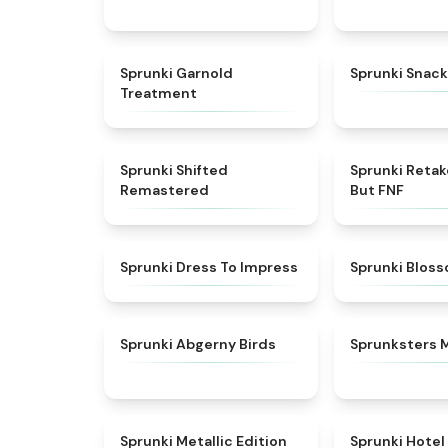
★
4.7
Sprunki Garnold
Sprunki Snack
Treatment
★
4.3
Sprunki Shifted
Sprunki Reta
Remastered
But FNF
★
4.5
Sprunki Dress To Impress
Sprunki Blos
★
4.6
Sprunki Abgerny Birds
Sprunksters 
★
4.7
Sprunki Metallic Edition
Sprunki Hotel