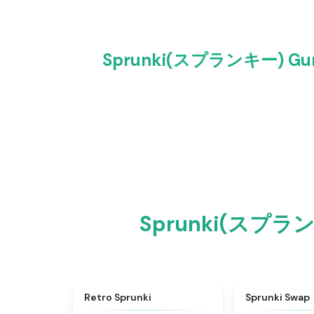
Sprunki(スプランキー) Gun 
Sprunki(スプラ
★
4.3
Retro Sprunki
Sprunki Swap