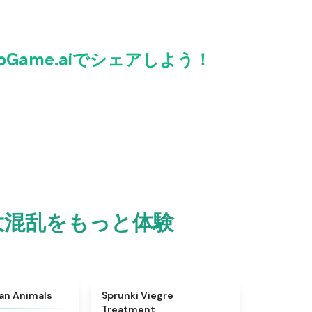
をRetroGame.aiでシェアしよう！
otの大混乱をもっと体験
★
4.7
★
4.4
ian Animals
Sprunki Viegre
Treatment