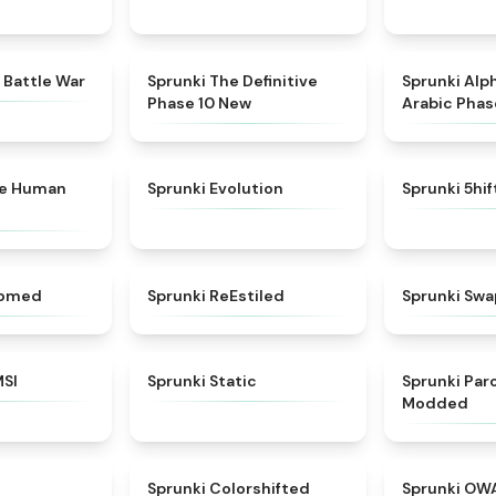
★
4.6
★
4.3
 Battle War
Sprunki The Definitive
Sprunki Alp
Phase 10 New
Arabic Phas
★
4.7
★
4.7
ke Human
Sprunki Evolution
Sprunki 5hi
★
4.5
★
4.4
somed
Sprunki ReEstiled
Sprunki Swa
★
4.8
★
4.4
MSI
Sprunki Static
Sprunki Pa
Modded
★
4.8
★
4.6
Sprunki Colorshifted
Sprunki OW