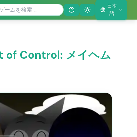
日本
Help
Theme
語
t of Control: メイヘム