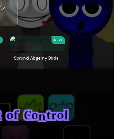
イン
W
NEW
Sprunki Abgerny Birds