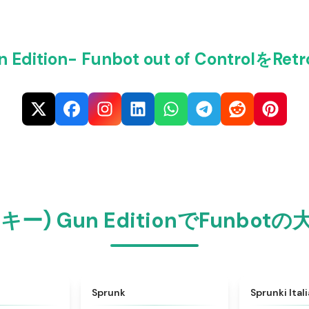
Edition- Funbot out of Control
ンキー) Gun EditionでFunb
★
4.6
★
4.5
Sprunk
Sprunki Ital