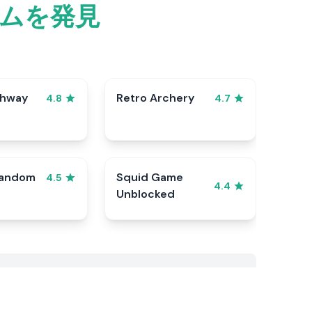
ムを発見
ghway
Retro Archery
4.8
4.7
Random
Squid Game
4.5
4.4
Unblocked