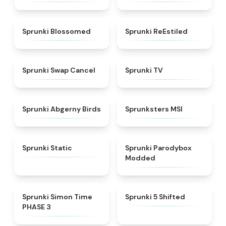
★
4.5
★
4.4
Sprunki Blossomed
Sprunki ReEstiled
★
4.4
★
4.5
Sprunki Swap Cancel
Sprunki TV
★
4.6
★
4.8
Sprunki Abgerny Birds
Sprunksters MSI
★
4.4
★
4.5
Sprunki Static
Sprunki Parodybox
Modded
★
4.3
★
4.9
Sprunki Simon Time
Sprunki 5 Shifted
PHASE 3