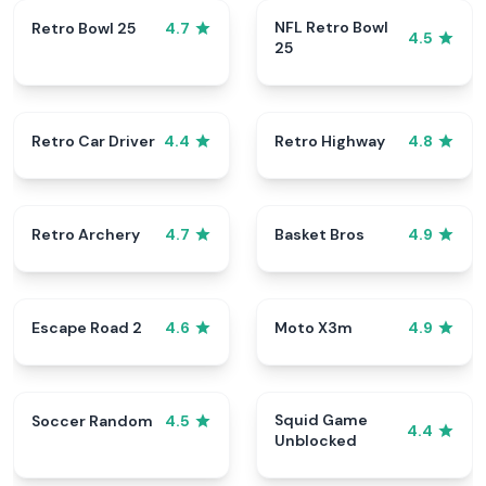
NFL Retro Bowl
Retro Bowl 25
4.7
4.5
25
Retro Car Driver
Retro Highway
4.4
4.8
Retro Archery
Basket Bros
4.7
4.9
Escape Road 2
Moto X3m
4.6
4.9
Squid Game
Soccer Random
4.5
4.4
Unblocked