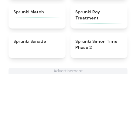
★
4.7
★
4.9
Sprunki Match
Sprunki Roy
Treatment
★
4.6
★
4.4
Sprunki Sanade
Sprunki Simon Time
Phase 2
Advertisement