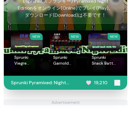
ESprunki(スプランキー) Pyramixed Night
Editionをオンライン(Online)でプレイ(Play)。
ダウンロード(Download)は不要です！
NEW
NEW
NEW
Sprunki
Sprunki
Sprunki
Viegre
Garnold
Snack Battle
Treatment
Treatment
War
Sprunki Pyramixed: Night
19,210
Edition
Advertisement