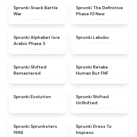
★
4.6
★
4.3
Sprunki Snack Battle
Sprunki The Definitive
War
Phase 10 New
★
4.8
★
4.6
Sprunki Alphabet lore
Sprunki Labubu
Arabic Phase 3
★
4.3
★
4.7
Sprunki Shifted
Sprunki Retake
Remastered
Human But FNF
★
4.7
★
4.4
Sprunki Evolution
Sprunki 5hifted
UnShifted
★
5
★
4.5
Sprunki Sprunksters
Sprunki Dress To
1996
Impress