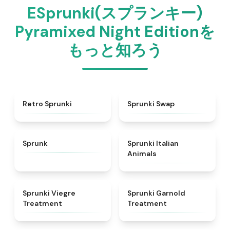
ESprunki(スプランキー)
Pyramixed Night Editionを
もっと知ろう
★
4.3
★
4.6
Retro Sprunki
Sprunki Swap
★
4.5
★
4.7
Sprunk
Sprunki Italian
Animals
★
4.4
★
4.7
Sprunki Viegre
Sprunki Garnold
Treatment
Treatment