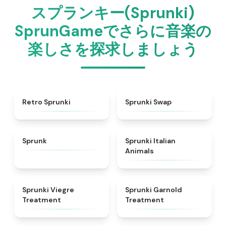
スプランキー(Sprunki)
SprunGameでさらに音楽の
楽しさを探求しましょう
★
4.3
★
4.6
Retro Sprunki
Sprunki Swap
★
4.5
★
4.7
Sprunk
Sprunki Italian
Animals
★
4.4
★
4.7
Sprunki Viegre
Sprunki Garnold
Treatment
Treatment