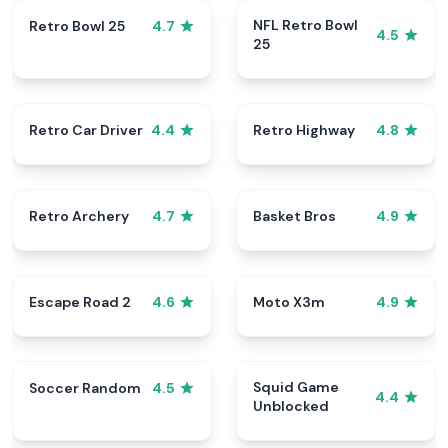
NFL Retro Bowl
Retro Bowl 25
4.7
4.5
25
Retro Car Driver
Retro Highway
4.4
4.8
Retro Archery
Basket Bros
4.7
4.9
Escape Road 2
Moto X3m
4.6
4.9
Squid Game
Soccer Random
4.5
4.4
Unblocked