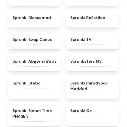
★
4.5
★
4.4
Sprunki Blossomed
Sprunki ReEstiled
★
4.4
★
4.5
Sprunki Swap Cancel
Sprunki TV
★
4.6
★
4.8
Sprunki Abgerny Birds
Sprunksters MSI
★
4.4
★
4.5
Sprunki Static
Sprunki Parodybox
Modded
★
4.3
★
4.6
Sprunki Simon Time
Sprunki Oc
PHASE 3