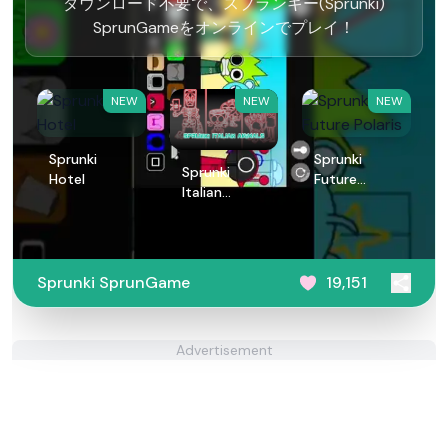
ダウンロード不要で、スプランキー(Sprunki)
SprunGameをオンラインでプレイ！
NEW
NEW
NEW
Sprunki
Sprunki
Sprunki
Hotel
Future
Italian
Polaris
Animals
Sprunki SprunGame
19,151
Advertisement