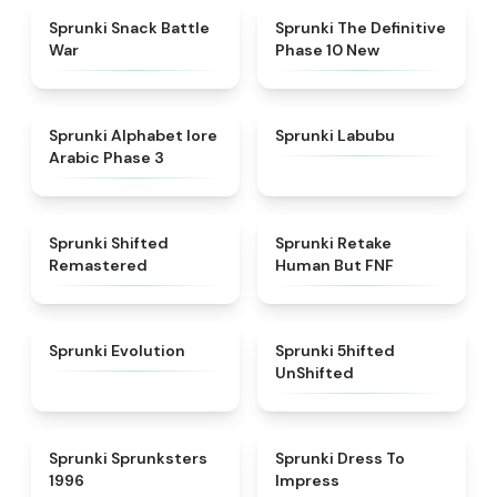
★
4.6
★
4.3
Sprunki Snack Battle
Sprunki The Definitive
War
Phase 10 New
★
4.8
★
4.6
Sprunki Alphabet lore
Sprunki Labubu
Arabic Phase 3
★
4.3
★
4.7
Sprunki Shifted
Sprunki Retake
Remastered
Human But FNF
★
4.7
★
4.4
Sprunki Evolution
Sprunki 5hifted
UnShifted
★
5
★
4.5
Sprunki Sprunksters
Sprunki Dress To
1996
Impress