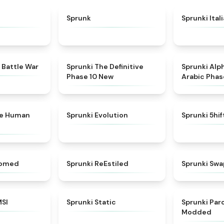
★
4.6
★
4.5
Sprunk
Sprunki Ital
★
4.6
★
4.3
 Battle War
Sprunki The Definitive
Sprunki Alp
Phase 10 New
Arabic Phas
★
4.7
★
4.7
ke Human
Sprunki Evolution
Sprunki 5hi
★
4.5
★
4.4
somed
Sprunki ReEstiled
Sprunki Swa
★
4.8
★
4.4
MSI
Sprunki Static
Sprunki Pa
Modded