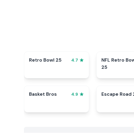
Retro Bowl 25
NFL Retro Bo
4.7
25
Basket Bros
Escape Road 
4.9