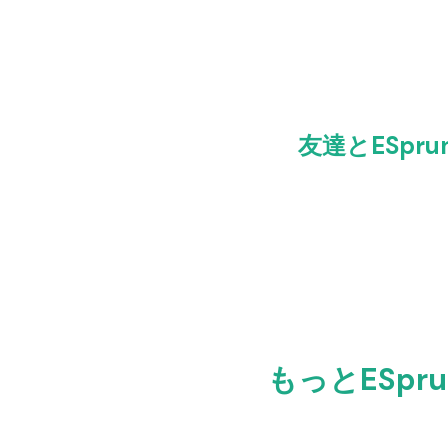
友達とESpr
もっとESpr