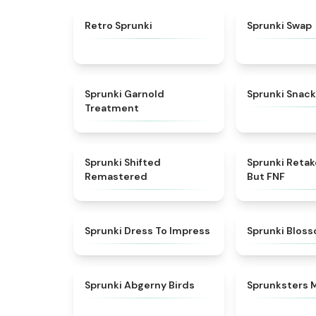
★
4.3
Retro Sprunki
Sprunki Swap
★
4.7
Sprunki Garnold
Sprunki Snack
Treatment
★
4.3
Sprunki Shifted
Sprunki Reta
Remastered
But FNF
★
4.5
Sprunki Dress To Impress
Sprunki Blos
★
4.6
Sprunki Abgerny Birds
Sprunksters 