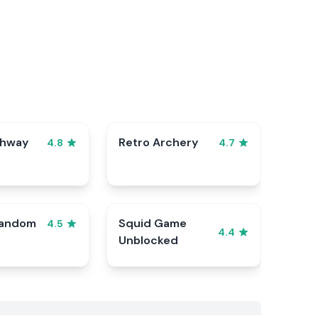
ghway
Retro Archery
4.8
4.7
Random
Squid Game
4.5
4.4
Unblocked