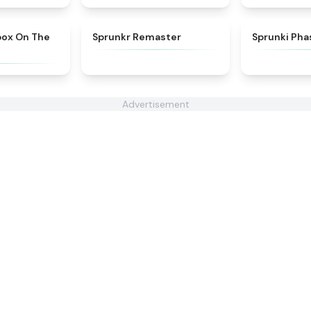
★
5
★
4.6
box On The
Sprunkr Remaster
Sprunki Pha
Advertisement