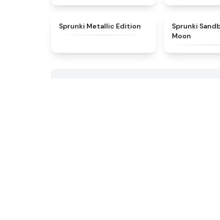
★
4.7
Sprunki Metallic Edition
Sprunki Sand
Moon