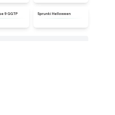
★
4.7
★
4.8
se 9 GGTP
Sprunki Helloween