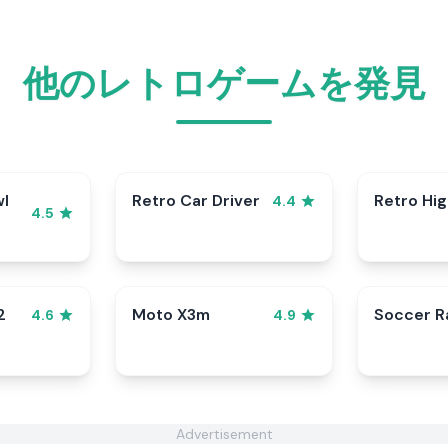
他のレトロゲームを発見
wl
Retro Car Driver
Retro Hi
4.4
4.5
2
Moto X3m
Soccer 
4.6
4.9
Advertisement