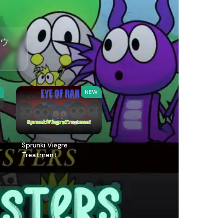
ダウ
W
NEW
Sprunki Viegre
Treatment