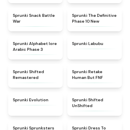
★
4.6
★
4.3
Sprunki Snack Battle
Sprunki The Definitive
War
Phase 10 New
★
4.8
★
4.6
Sprunki Alphabet lore
Sprunki Labubu
Arabic Phase 3
★
4.3
★
4.7
Sprunki Shifted
Sprunki Retake
Remastered
Human But FNF
★
4.7
★
4.4
Sprunki Evolution
Sprunki 5hifted
UnShifted
★
5
★
4.5
Sprunki Sprunksters
Sprunki Dress To