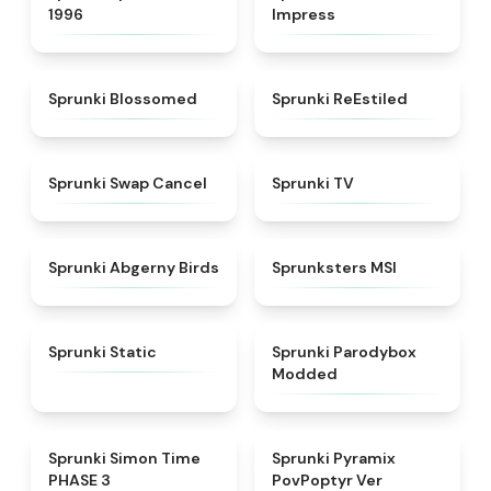
1996
Impress
★
4.5
★
4.4
Sprunki Blossomed
Sprunki ReEstiled
★
4.4
★
4.5
Sprunki Swap Cancel
Sprunki TV
★
4.6
★
4.8
Sprunki Abgerny Birds
Sprunksters MSI
★
4.4
★
4.5
Sprunki Static
Sprunki Parodybox
Modded
★
4.3
★
4.6
Sprunki Simon Time
Sprunki Pyramix
PHASE 3
PovPoptyr Ver