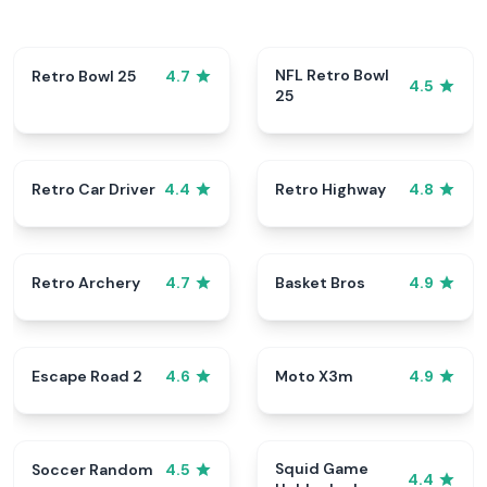
NFL Retro Bowl
Retro Bowl 25
4.7
4.5
25
Retro Car Driver
Retro Highway
4.4
4.8
Retro Archery
Basket Bros
4.7
4.9
Escape Road 2
Moto X3m
4.6
4.9
Squid Game
Soccer Random
4.5
4.4