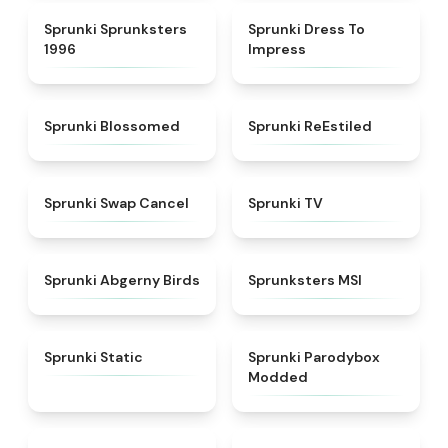
★
5
★
4.5
Sprunki Sprunksters
Sprunki Dress To
1996
Impress
★
4.5
★
4.4
Sprunki Blossomed
Sprunki ReEstiled
★
4.4
★
4.5
Sprunki Swap Cancel
Sprunki TV
★
4.6
★
4.8
Sprunki Abgerny Birds
Sprunksters MSI
★
4.4
★
4.5
Sprunki Static
Sprunki Parodybox
Modded