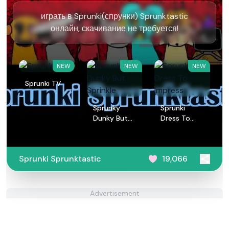
играть в Sprunki(спрунки) Sprunktastic
онлайн, скачивание не требуется!
NEW
NEW
NEW
Sprunki TV
Sprunky
Sprunki
Dunky But
Dress To
Sprinkle
Impress
Sprunki Sprunktastic
19,066
Advertisement