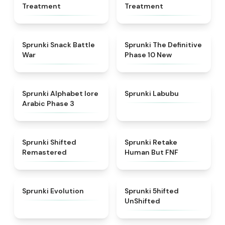
Treatment
Treatment
★
4.6
★
4.3
Sprunki Snack Battle
Sprunki The Definitive
War
Phase 10 New
★
4.8
★
4.6
Sprunki Alphabet lore
Sprunki Labubu
Arabic Phase 3
★
4.3
★
4.7
Sprunki Shifted
Sprunki Retake
Remastered
Human But FNF
★
4.7
★
4.4
Sprunki Evolution
Sprunki 5hifted
UnShifted