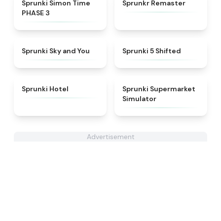
★
4.3
★
4.6
Sprunki Simon Time
Sprunkr Remaster
PHASE 3
★
4.6
★
4.9
Sprunki Sky and You
Sprunki 5 Shifted
★
4.8
★
4.8
Sprunki Hotel
Sprunki Supermarket
Simulator
Advertisement