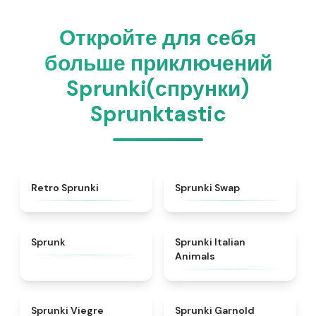
Откройте для себя
больше приключений
Sprunki(спрунки)
Sprunktastic
★
4.3
★
4.6
Retro Sprunki
Sprunki Swap
★
4.5
★
4.7
Sprunk
Sprunki Italian
Animals
★
4.4
★
4.7
Sprunki Viegre
Sprunki Garnold