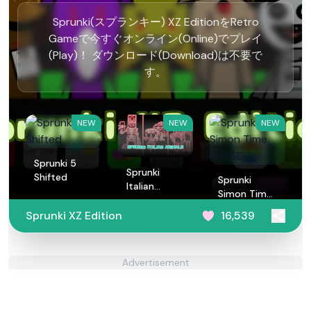
Sprunki(スプランキー) XZ EditionをRetro
Gameで今すぐオンライン(Online)でプレイ
(Play)！ ダウンロード(Download)は不要で
す。
NEW
NEW
NEW
Sprunki 5
Sprunki
Shifted
Sprunki
Italian
Simon Time
Animals
PHASE 3
Sprunki XZ Edition
16,539
Advertisement