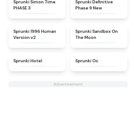
★
4.3
★
4.9
Sprunki Simon Time
Sprunki Definitive
PHASE 3
Phase 9 New
★
4.5
★
5
Sprunki 1996 Human
Sprunki Sandbox On
Version v2
The Moon
★
4.8
★
4.6
Sprunki Hotel
Sprunki Oc
Advertisement