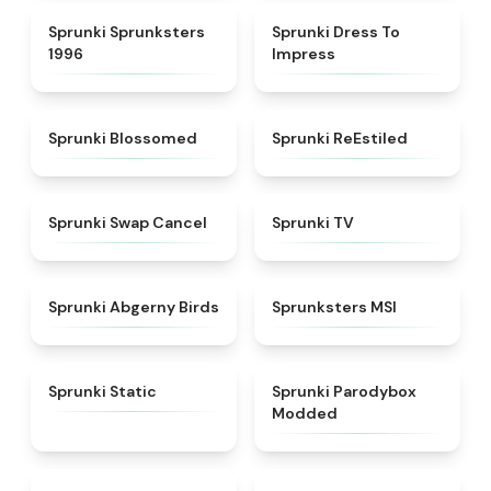
★
5
★
4.5
Sprunki Sprunksters
Sprunki Dress To
1996
Impress
★
4.5
★
4.4
Sprunki Blossomed
Sprunki ReEstiled
★
4.4
★
4.5
Sprunki Swap Cancel
Sprunki TV
★
4.6
★
4.8
Sprunki Abgerny Birds
Sprunksters MSI
★
4.4
★
4.5
Sprunki Static
Sprunki Parodybox
Modded