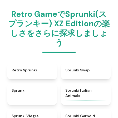
Retro GameでSprunki(ス
プランキー) XZ Editionの楽
しさをさらに探求しましょ
う
★
4.3
★
4.6
Retro Sprunki
Sprunki Swap
★
4.5
★
4.7
Sprunk
Sprunki Italian
Animals
★
4.4
★
4.7
Sprunki Viegre
Sprunki Garnold