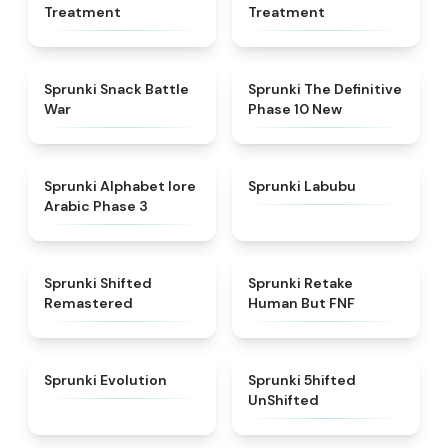
Treatment
Treatment
★
4.6
★
4.3
Sprunki Snack Battle
Sprunki The Definitive
War
Phase 10 New
★
4.8
★
4.6
Sprunki Alphabet lore
Sprunki Labubu
Arabic Phase 3
★
4.3
★
4.7
Sprunki Shifted
Sprunki Retake
Remastered
Human But FNF
★
4.7
★
4.4
Sprunki Evolution
Sprunki 5hifted
UnShifted