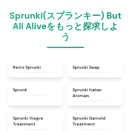
Sprunki(スプランキー) But
All Aliveをもっと探求しよ
う
★
4.3
★
4.6
Retro Sprunki
Sprunki Swap
★
4.5
★
4.7
Sprunk
Sprunki Italian
Animals
★
4.4
★
4.7
Sprunki Viegre
Sprunki Garnold
Treatment
Treatment