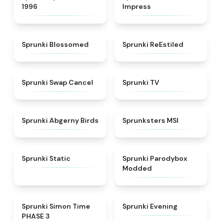
1996
Impress
★
4.5
★
4.4
Sprunki Blossomed
Sprunki ReEstiled
★
4.4
★
4.5
Sprunki Swap Cancel
Sprunki TV
★
4.6
★
4.8
Sprunki Abgerny Birds
Sprunksters MSI
★
4.4
★
4.5
Sprunki Static
Sprunki Parodybox
Modded
★
4.3
★
4.5
Sprunki Simon Time
Sprunki Evening
PHASE 3