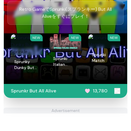
Retro GameでSprunki(スプランキー) But All
Aliveをすぐにプレイ！
NEW
NEW
NEW
Sprunki
Sprunki
Match
Sprunky
Italian
Dunky But
Animals
Sprinkle
Sprunkr But All Alive
13,780
Advertisement