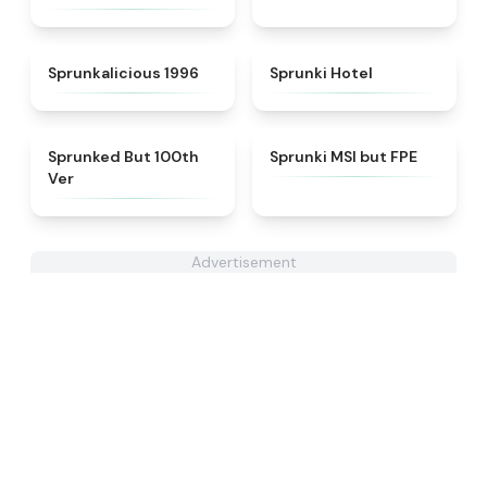
★
4.3
★
4.8
Sprunkalicious 1996
Sprunki Hotel
★
4.7
★
4.7
Sprunked But 100th
Sprunki MSI but FPE
Ver
Advertisement