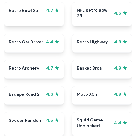
NFL Retro Bowl
Retro Bowl 25
4.7
4.5
25
Retro Car Driver
Retro Highway
4.4
4.8
Retro Archery
Basket Bros
4.7
4.9
Escape Road 2
Moto X3m
4.6
4.9
Squid Game
Soccer Random
4.5
4.4
Unblocked