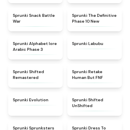
★
4.6
★
4.3
Sprunki Snack Battle
Sprunki The Definitive
War
Phase 10 New
★
4.8
★
4.6
Sprunki Alphabet lore
Sprunki Labubu
Arabic Phase 3
★
4.3
★
4.7
Sprunki Shifted
Sprunki Retake
Remastered
Human But FNF
★
4.7
★
4.4
Sprunki Evolution
Sprunki 5hifted
UnShifted
★
5
★
4.5
Sprunki Sprunksters
Sprunki Dress To