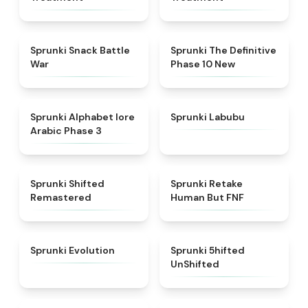
★
4.6
★
4.3
Sprunki Snack Battle
Sprunki The Definitive
War
Phase 10 New
★
4.8
★
4.6
Sprunki Alphabet lore
Sprunki Labubu
Arabic Phase 3
★
4.3
★
4.7
Sprunki Shifted
Sprunki Retake
Remastered
Human But FNF
★
4.7
★
4.4
Sprunki Evolution
Sprunki 5hifted
UnShifted