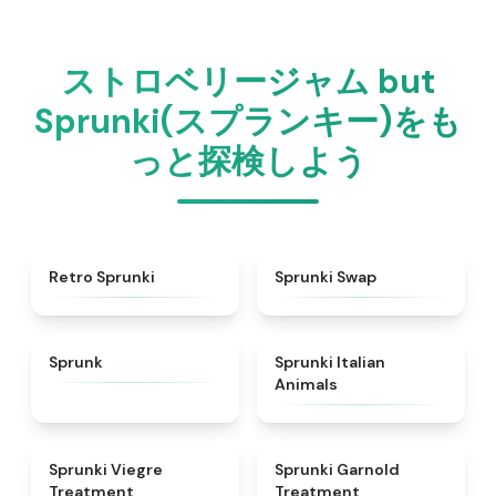
ストロベリージャム but
Sprunki(スプランキー)をも
っと探検しよう
★
4.3
★
4.6
Retro Sprunki
Sprunki Swap
★
4.5
★
4.7
Sprunk
Sprunki Italian
Animals
★
4.4
★
4.7
Sprunki Viegre
Sprunki Garnold
Treatment
Treatment