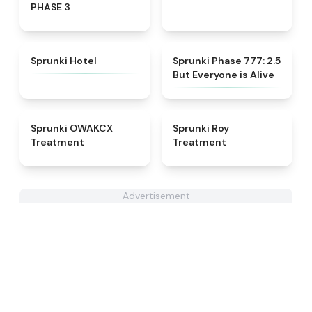
PHASE 3
★
4.8
★
4.8
Sprunki Hotel
Sprunki Phase 777: 2.5
But Everyone is Alive
★
5
★
4.9
Sprunki OWAKCX
Sprunki Roy
Treatment
Treatment
Advertisement