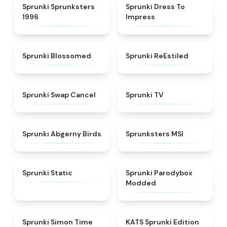
★
5
★
4.5
Sprunki Sprunksters
Sprunki Dress To
1996
Impress
★
4.5
★
4.4
Sprunki Blossomed
Sprunki ReEstiled
★
4.4
★
4.5
Sprunki Swap Cancel
Sprunki TV
★
4.6
★
4.8
Sprunki Abgerny Birds
Sprunksters MSI
★
4.4
★
4.5
Sprunki Static
Sprunki Parodybox
Modded
★
4.3
★
4.6
Sprunki Simon Time
KATS Sprunki Edition