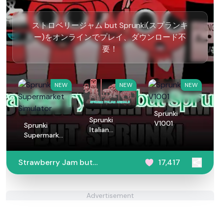
ストロベリージャム but Sprunki(スプランキ
ー)をオンラインでプレイ、ダウンロード不
要！
NEW
NEW
NEW
Sprunki
Sprunki
V1001
Sprunki
Italian
Supermarket
Animals
Simulator
Strawberry Jam but
17,417
Sprunki
Advertisement