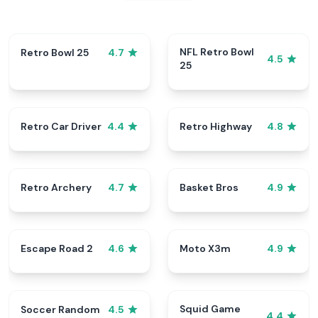
NFL Retro Bowl
Retro Bowl 25
4.7
4.5
25
Retro Car Driver
Retro Highway
4.4
4.8
Retro Archery
Basket Bros
4.7
4.9
Escape Road 2
Moto X3m
4.6
4.9
Squid Game
Soccer Random
4.5
4.4