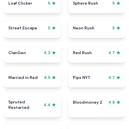
Loaf Clicker
Sphere Rush
5
5
Street Escape
Neon Rush
5
5
ClanGen
Red Rush
4.3
4.7
Married in Red
Pips NYT
4.6
4.7
Spruted
Bloodmoney 2
4.8
4.4
Restarted