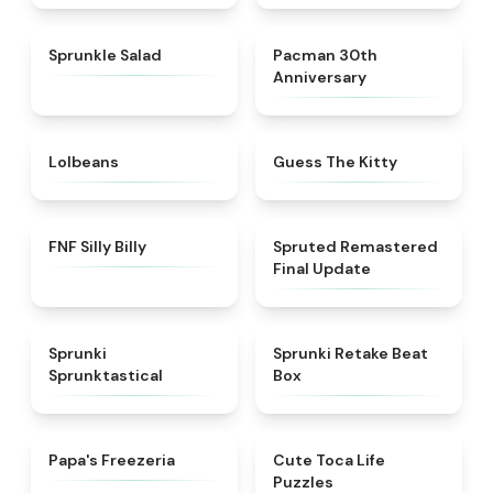
★
4.8
★
5
Sprunkle Salad
Pacman 30th
Anniversary
★
4.6
★
4.5
Lolbeans
Guess The Kitty
★
4.9
★
4.6
FNF Silly Billy
Spruted Remastered
Final Update
★
4.5
★
4.6
Sprunki
Sprunki Retake Beat
Sprunktastical
Box
★
4.5
★
4.7
Papa's Freezeria
Cute Toca Life
Puzzles