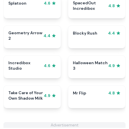
SpacedOut
Splatoon
4.6
4.8
Incredibox
Geometry Arrow
Blocky Rush
4.4
4.4
2
Incredibox
Halloween Match
4.6
4.9
Studio
3
Take Care of Your
Mr Flip
4.8
4.9
Own Shadow Milk
Advertisement