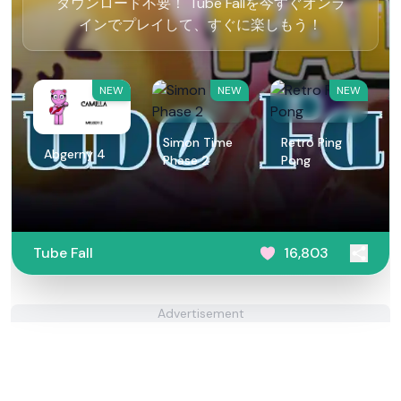
ダウンロード不要！ Tube Fallを今すぐオンラ
インでプレイして、すぐに楽しもう！
NEW
NEW
NEW
Simon Time
Retro Ping
Abgerny 4
Phase 2
Pong
Tube Fall
16,803
Advertisement