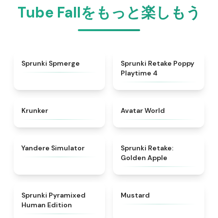
Tube Fallをもっと楽しもう
★
4.5
★
4.8
Sprunki Spmerge
Sprunki Retake Poppy
Playtime 4
★
4.3
★
4.8
Krunker
Avatar World
★
4.3
★
4.6
Yandere Simulator
Sprunki Retake:
Golden Apple
★
4.6
★
4.4
Sprunki Pyramixed
Mustard
Human Edition