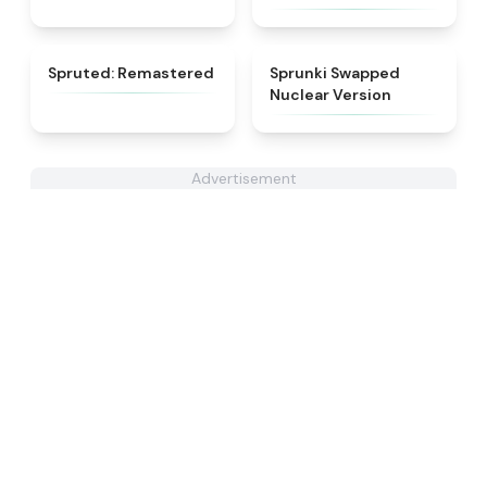
★
4.4
★
4.3
Spruted: Remastered
Sprunki Swapped
Nuclear Version
Advertisement