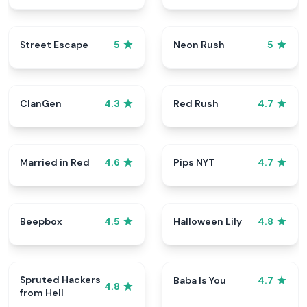
Street Escape
Neon Rush
5
5
ClanGen
Red Rush
4.3
4.7
Married in Red
Pips NYT
4.6
4.7
Beepbox
Halloween Lily
4.5
4.8
Spruted Hackers
Baba Is You
4.7
4.8
from Hell