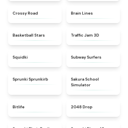
★
4.7
★
4.4
Crossy Road
Brain Lines
★
4.5
★
4.7
Basketball Stars
Traffic Jam 3D
★
4.9
★
4.5
Squidki
Subway Surfers
★
4.9
★
4.8
Sprunki Sprunkirb
Sakura School
Simulator
★
4.4
★
4.8
Bitlife
2048 Drop
★
4.4
★
5