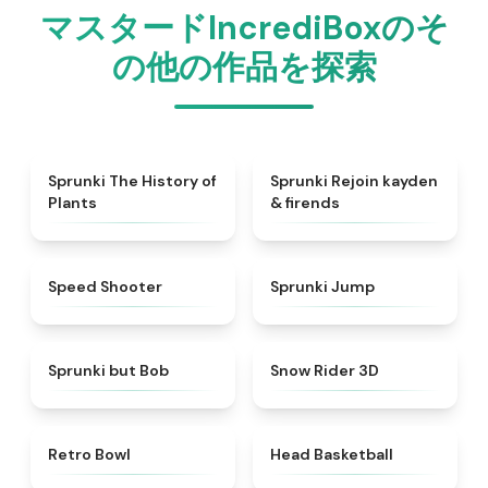
マスタードIncrediBoxのそ
の他の作品を探索
★
4.9
★
4.5
Sprunki The History of
Sprunki Rejoin kayden
Plants
& firends
★
4.7
★
4.6
Speed Shooter
Sprunki Jump
★
4.6
★
4.9
Sprunki but Bob
Snow Rider 3D
★
4.4
★
4.5
Retro Bowl
Head Basketball