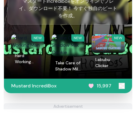
マスタードIncrediboxをオンラインでプレ
イ、ダウンロード不要！ 今すぐ独自のビート
を作成。
NEW
NEW
NEW
Hard
Labubu
Working
Take Care of
Clicker
Man
Shadow Milk
Cookie
Mustard IncrediBox
15,997
Advertisement