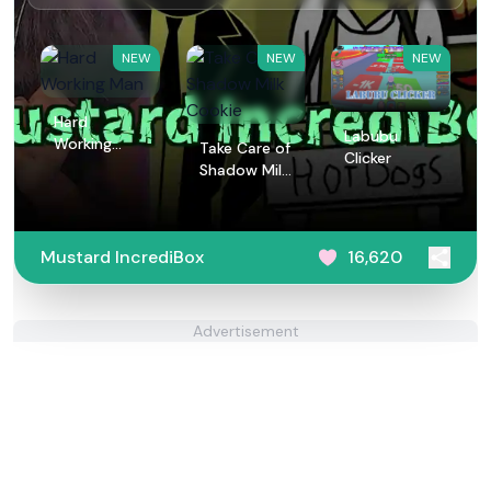
NEW
NEW
NEW
Hard
Labubu
Working
Take Care of
Clicker
Man
Shadow Milk
Cookie
Mustard IncrediBox
16,620
Advertisement