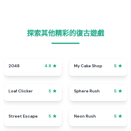
探索其他精彩的復古遊戲
2048
My Cake Shop
4.8
5
Loaf Clicker
Sphere Rush
5
5
Street Escape
Neon Rush
5
5