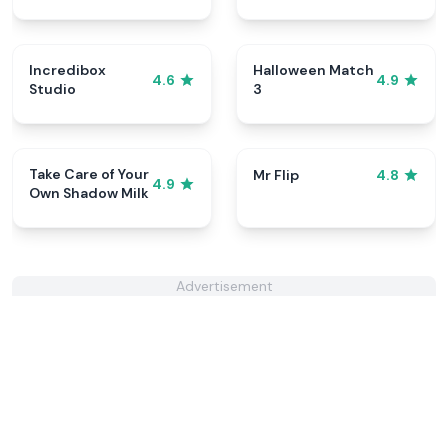
Incredibox
Halloween Match
4.6
4.9
Studio
3
Take Care of Your
Mr Flip
4.8
4.9
Own Shadow Milk
Advertisement