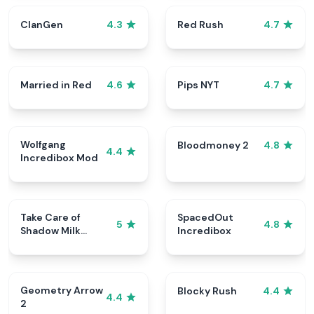
ClanGen
Red Rush
4.3
4.7
Married in Red
Pips NYT
4.6
4.7
Wolfgang
Bloodmoney 2
4.8
4.4
Incredibox Mod
Take Care of
SpacedOut
5
4.8
Shadow Milk
Incredibox
Cookie
Geometry Arrow
Blocky Rush
4.4
4.4
2