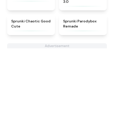
3.0
★
4.4
★
5
Sprunki Chaotic Good
Sprunki Parodybox
Cute
Remade
Advertisement