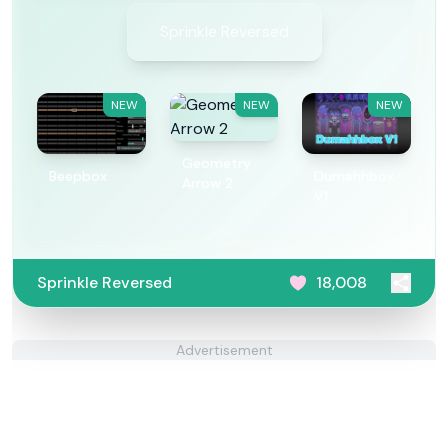
Sprinkle Reversed
NEW
NEW
NEW
Geometry
Beepbox
Dumahhbox
Arrow 2
V1
Sprinkle Reversed
18,008
Advertisement