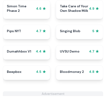
Simon Time
Take Care of Your
4.6
4.9
Phase 2
Own Shadow Milk
Pips NYT
Singing Blob
4.7
5
Dumahhbox V1
UVSU Demo
4.4
4.7
Beepbox
Bloodmoney 2
4.5
4.8
Advertisement