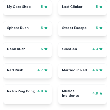
My Cake Shop
Loaf Clicker
5
5
Sphere Rush
Street Escape
5
5
Neon Rush
ClanGen
5
4.3
Red Rush
Married in Red
4.7
4.6
Musical
Retro Ping Pong
4.8
4.8
Incidents