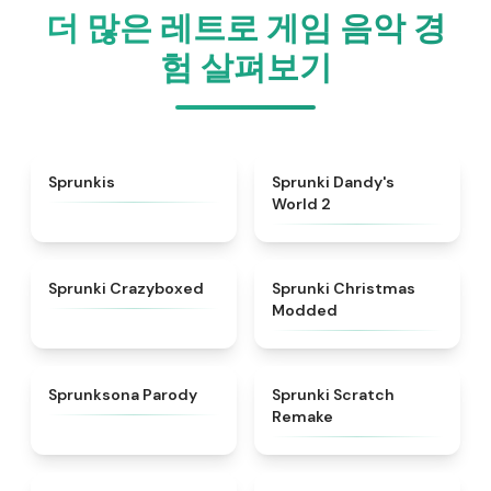
더 많은 레트로 게임 음악 경
험 살펴보기
★
5
★
4.7
Sprunkis
Sprunki Dandy's
World 2
★
4.9
★
4.9
Sprunki Crazyboxed
Sprunki Christmas
Modded
★
4.8
★
4.3
Sprunksona Parody
Sprunki Scratch
Remake