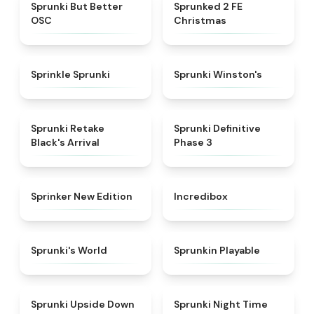
★
4.3
★
4.9
Sprunki But Better
Sprunked 2 FE
OSC
Christmas
★
4.3
★
4.7
Sprinkle Sprunki
Sprunki Winston's
★
4.3
★
4.9
Sprunki Retake
Sprunki Definitive
Black's Arrival
Phase 3
★
4.5
★
4.8
Sprinker New Edition
Incredibox
★
4.6
★
4.7
Sprunki's World
Sprunkin Playable
★
4.8
★
4.3
Sprunki Upside Down
Sprunki Night Time