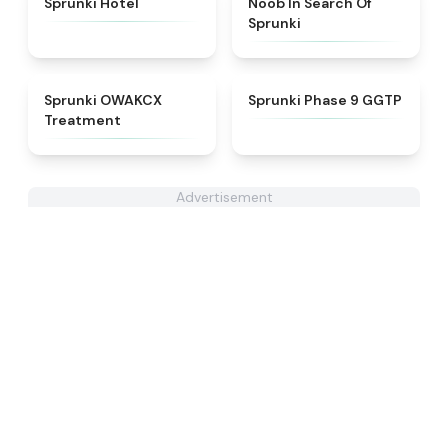
Sprunki Hotel
Noob In Search Of
Sprunki
★
5
★
4.7
Sprunki OWAKCX
Sprunki Phase 9 GGTP
Treatment
Advertisement