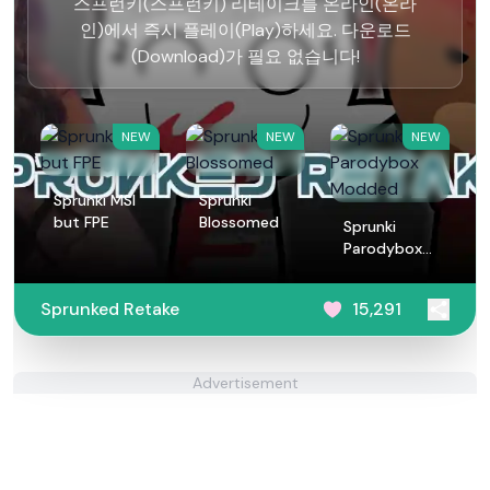
스프런키(스프런키) 리테이크를 온라인(온라
인)에서 즉시 플레이(Play)하세요. 다운로드
(Download)가 필요 없습니다!
NEW
NEW
NEW
Sprunki MSI
Sprunki
but FPE
Blossomed
Sprunki
Parodybox
Modded
Sprunked Retake
15,291
Advertisement