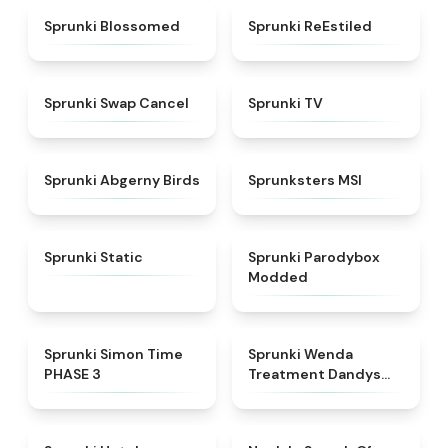
★
4.5
★
4.4
Sprunki Blossomed
Sprunki ReEstiled
★
4.4
★
4.5
Sprunki Swap Cancel
Sprunki TV
★
4.6
★
4.8
Sprunki Abgerny Birds
Sprunksters MSI
★
4.4
★
4.5
Sprunki Static
Sprunki Parodybox
Modded
★
4.3
★
4.8
Sprunki Simon Time
Sprunki Wenda
PHASE 3
Treatment Dandys
World Style
★
4.8
★
4.4