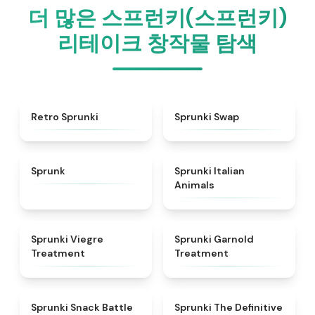
더 많은 스프런키(스프런키)
리테이크 창작물 탐색
★
4.3
★
4.6
Retro Sprunki
Sprunki Swap
★
4.5
★
4.7
Sprunk
Sprunki Italian
Animals
★
4.4
★
4.7
Sprunki Viegre
Sprunki Garnold
Treatment
Treatment
★
4.6
★
4.3
Sprunki Snack Battle
Sprunki The Definitive