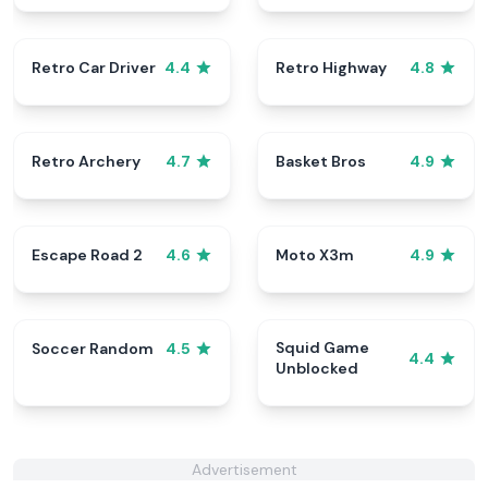
Retro Car Driver
Retro Highway
4.4
4.8
Retro Archery
Basket Bros
4.7
4.9
Escape Road 2
Moto X3m
4.6
4.9
Squid Game
Soccer Random
4.5
4.4
Unblocked
Advertisement