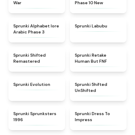
War
Phase 10 New
★
4.8
★
4.6
Sprunki Alphabet lore
Sprunki Labubu
Arabic Phase 3
★
4.3
★
4.7
Sprunki Shifted
Sprunki Retake
Remastered
Human But FNF
★
4.7
★
4.4
Sprunki Evolution
Sprunki 5hifted
UnShifted
★
5
★
4.5
Sprunki Sprunksters
Sprunki Dress To
1996
Impress