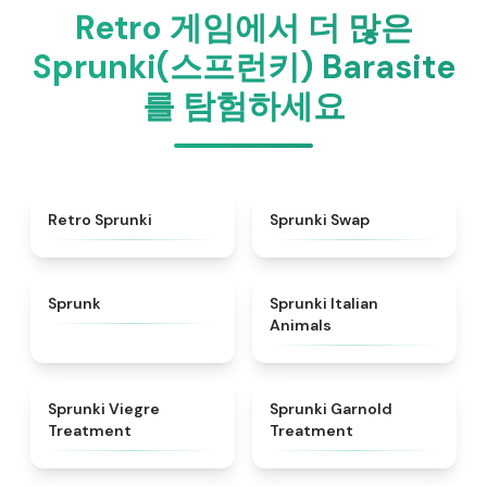
Retro 게임에서 더 많은
Sprunki(스프런키) Barasite
를 탐험하세요
★
4.3
★
4.6
Retro Sprunki
Sprunki Swap
★
4.5
★
4.7
Sprunk
Sprunki Italian
Animals
★
4.4
★
4.7
Sprunki Viegre
Sprunki Garnold
Treatment
Treatment