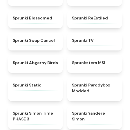
★
4.5
★
4.4
Sprunki Blossomed
Sprunki ReEstiled
★
4.4
★
4.5
Sprunki Swap Cancel
Sprunki TV
★
4.6
★
4.8
Sprunki Abgerny Birds
Sprunksters MSI
★
4.4
★
4.5
Sprunki Static
Sprunki Parodybox
Modded
★
4.3
★
4.5
Sprunki Simon Time
Sprunki Yandere
PHASE 3
Simon