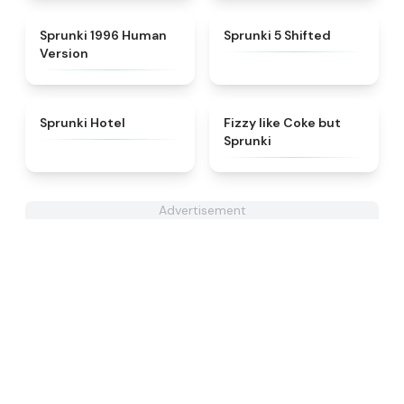
★
4.7
★
4.9
Sprunki 1996 Human
Sprunki 5 Shifted
Version
★
4.8
★
4.6
Sprunki Hotel
Fizzy like Coke but
Sprunki
Advertisement