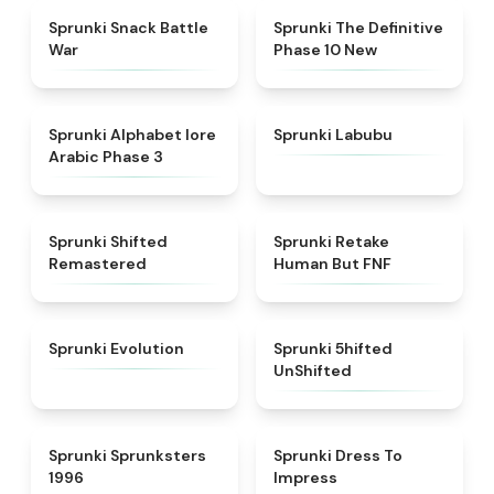
★
4.6
★
4.3
Sprunki Snack Battle
Sprunki The Definitive
War
Phase 10 New
★
4.8
★
4.6
Sprunki Alphabet lore
Sprunki Labubu
Arabic Phase 3
★
4.3
★
4.7
Sprunki Shifted
Sprunki Retake
Remastered
Human But FNF
★
4.7
★
4.4
Sprunki Evolution
Sprunki 5hifted
UnShifted
★
5
★
4.5
Sprunki Sprunksters
Sprunki Dress To
1996
Impress