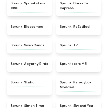
★
5
★
4.5
Sprunki Sprunksters
Sprunki Dress To
1996
Impress
★
4.5
★
4.4
Sprunki Blossomed
Sprunki ReEstiled
★
4.4
★
4.5
Sprunki Swap Cancel
Sprunki TV
★
4.6
★
4.8
Sprunki Abgerny Birds
Sprunksters MSI
★
4.4
★
4.5
Sprunki Static
Sprunki Parodybox
Modded
★
4.3
★
4.6
Sprunki Simon Time
Sprunki Sky and You