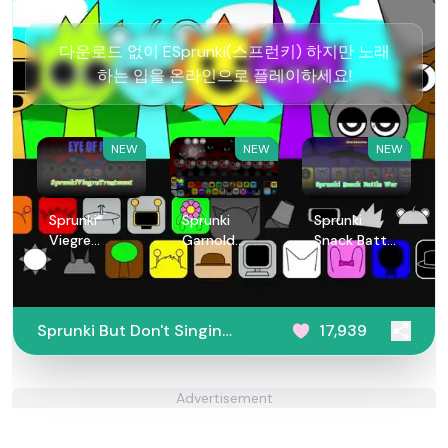
다운로드 없이 ESprunki(스프런키) 하지만 노래
하는 입을 온라인으로 플레이하세요!
NEW
NEW
NEW
Sprunki
Sprunki
Sprunki
Viegre
Garnold
Snack Battle
Treatment
Treatment
War
Sprunki But Don't Singing
17,939
Mouth
Advertisement