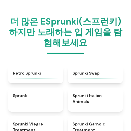
더 많은 ESprunki(스프런키)
하지만 노래하는 입 게임을 탐
험해보세요
★
4.3
★
4.6
Retro Sprunki
Sprunki Swap
★
4.5
★
4.7
Sprunk
Sprunki Italian
Animals
★
4.4
★
4.7
Sprunki Viegre
Sprunki Garnold
Treatment
Treatment