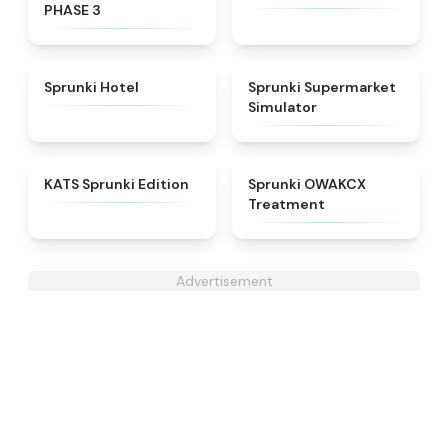
PHASE 3
★
4.8
★
4.8
Sprunki Hotel
Sprunki Supermarket
Simulator
★
4.6
★
5
KATS Sprunki Edition
Sprunki OWAKCX
Treatment
Advertisement