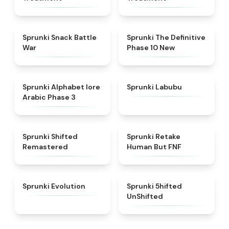
★
4.6
★
4.3
Sprunki Snack Battle
Sprunki The Definitive
War
Phase 10 New
★
4.8
★
4.6
Sprunki Alphabet lore
Sprunki Labubu
Arabic Phase 3
★
4.3
★
4.7
Sprunki Shifted
Sprunki Retake
Remastered
Human But FNF
★
4.7
★
4.4
Sprunki Evolution
Sprunki 5hifted
UnShifted