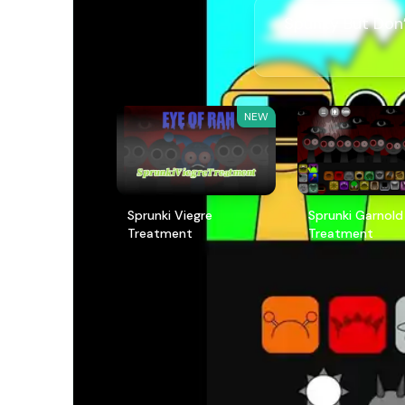
Spunky But 
NEW
Sprunki Viegre
Sprunki Garnold
Treatment
Treatment