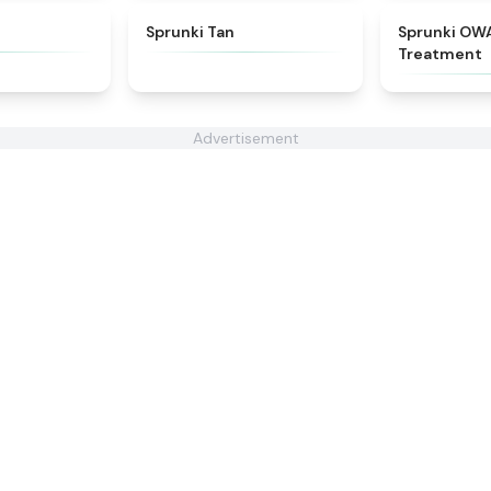
★
4.8
★
4.6
Sprunki Tan
Sprunki OW
Treatment
Advertisement