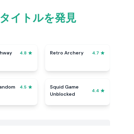
タイトルを発見
ghway
Retro Archery
4.8
4.7
Random
Squid Game
4.5
4.4
Unblocked