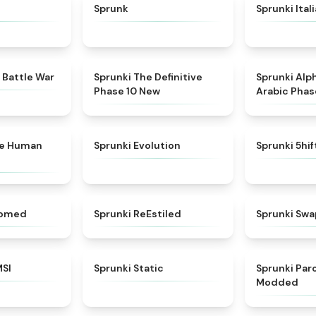
★
4.6
★
4.5
Sprunk
Sprunki Ital
★
4.6
★
4.3
 Battle War
Sprunki The Definitive
Sprunki Alp
Phase 10 New
Arabic Phas
★
4.7
★
4.7
ke Human
Sprunki Evolution
Sprunki 5hi
★
4.5
★
4.4
somed
Sprunki ReEstiled
Sprunki Swa
★
4.8
★
4.4
MSI
Sprunki Static
Sprunki Pa
Modded