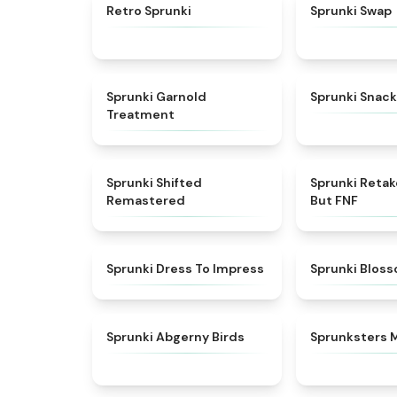
★
4.3
Retro Sprunki
Sprunki Swap
★
4.7
Sprunki Garnold
Sprunki Snack
Treatment
★
4.3
Sprunki Shifted
Sprunki Reta
Remastered
But FNF
★
4.5
Sprunki Dress To Impress
Sprunki Blos
★
4.6
Sprunki Abgerny Birds
Sprunksters 