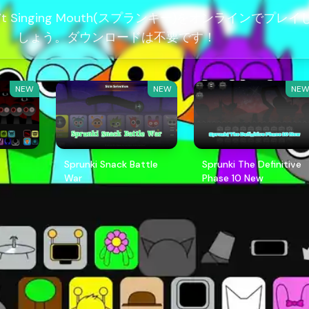
Don’t Singing Mouth(スプランキー)をオンラインでプレイ
しょう。ダウンロードは不要です！
NEW
NEW
NE
Sprunki Snack Battle
Sprunki The Definitive
War
Phase 10 New