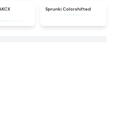
★
5
★
4.6
AKCX
Sprunki Colorshifted