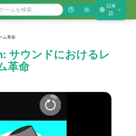
日本
Help
Theme
語
)ゲーム革命
Mouth: サウンドにおけるレ
ーム革命