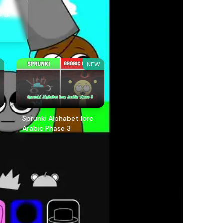
しま
W
NEW
Sprunki Alphabet lore
Arabic Phase 3