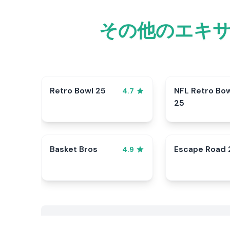
その他のエキ
Retro Bowl 25
NFL Retro Bo
4.7
25
Basket Bros
Escape Road 
4.9