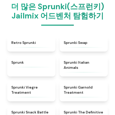
더 많은 Sprunki(스프런키)
Jailmix 어드벤처 탐험하기
★
4.3
★
4.6
Retro Sprunki
Sprunki Swap
★
4.5
★
4.7
Sprunk
Sprunki Italian
Animals
★
4.4
★
4.7
Sprunki Viegre
Sprunki Garnold
Treatment
Treatment
★
4.6
★
4.3
Sprunki Snack Battle
Sprunki The Definitive