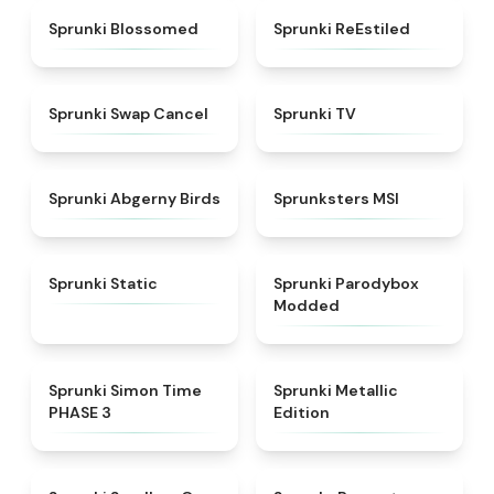
★
4.5
★
4.4
Sprunki Blossomed
Sprunki ReEstiled
★
4.4
★
4.5
Sprunki Swap Cancel
Sprunki TV
★
4.6
★
4.8
Sprunki Abgerny Birds
Sprunksters MSI
★
4.4
★
4.5
Sprunki Static
Sprunki Parodybox
Modded
★
4.3
★
4.7
Sprunki Simon Time
Sprunki Metallic
PHASE 3
Edition
★
5
★
4.6