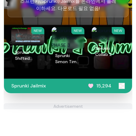
스프런키(Sprunki) Jailmix를 온라인에서 플레
이하세요. 다운로드 필요 없음!
NEW
NEW
NEW
Sprunki
Sprunki
Collab 2
Sprunki
5hifted
Simon Time
UnShifted
PHASE 3
Sprunki Jailmix
15,294
Advertisement