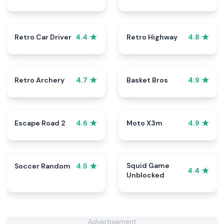
Retro Car Driver
Retro Highway
4.4
4.8
Retro Archery
Basket Bros
4.7
4.9
Escape Road 2
Moto X3m
4.6
4.9
Squid Game
Soccer Random
4.5
4.4
Unblocked
Advertisement