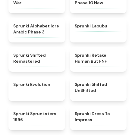
War
Phase 10 New
★
4.8
★
4.6
Sprunki Alphabet lore
Sprunki Labubu
Arabic Phase 3
★
4.3
★
4.7
Sprunki Shifted
Sprunki Retake
Remastered
Human But FNF
★
4.7
★
4.4
Sprunki Evolution
Sprunki 5hifted
UnShifted
★
5
★
4.5
Sprunki Sprunksters
Sprunki Dress To
1996
Impress