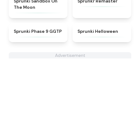
Sprunki Sandbox On
Sprunkr Remaster
The Moon
★
4.7
★
4.8
Sprunki Phase 9 GGTP
Sprunki Helloween
Advertisement