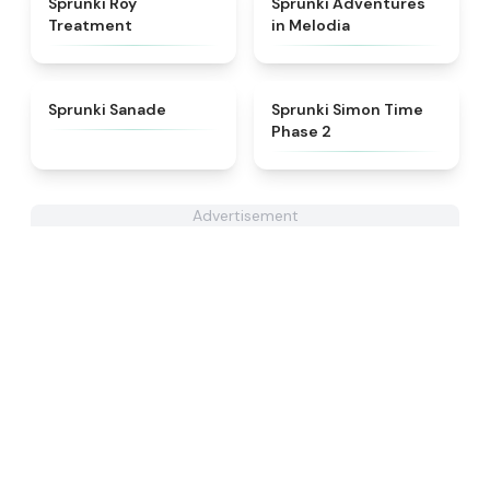
Sprunki Roy
Sprunki Adventures
Treatment
in Melodia
★
4.6
★
4.4
Sprunki Sanade
Sprunki Simon Time
Phase 2
Advertisement