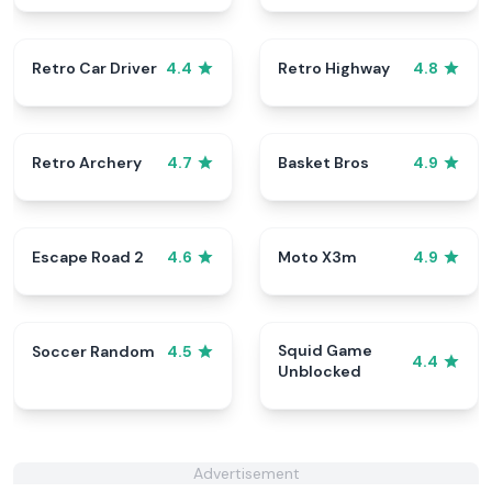
Retro Car Driver
Retro Highway
4.4
4.8
Retro Archery
Basket Bros
4.7
4.9
Escape Road 2
Moto X3m
4.6
4.9
Squid Game
Soccer Random
4.5
4.4
Unblocked
Advertisement