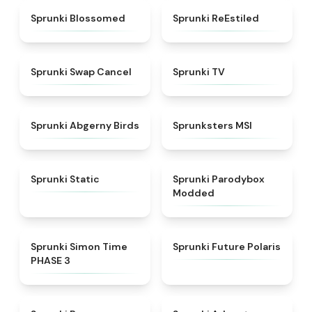
★
4.5
★
4.4
Sprunki Blossomed
Sprunki ReEstiled
★
4.4
★
4.5
Sprunki Swap Cancel
Sprunki TV
★
4.6
★
4.8
Sprunki Abgerny Birds
Sprunksters MSI
★
4.4
★
4.5
Sprunki Static
Sprunki Parodybox
Modded
★
4.3
★
4.7
Sprunki Simon Time
Sprunki Future Polaris
PHASE 3
★
4.9
★
5