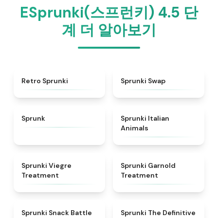
ESprunki(스프런키) 4.5 단
계 더 알아보기
★
4.3
★
4.6
Retro Sprunki
Sprunki Swap
★
4.5
★
4.7
Sprunk
Sprunki Italian
Animals
★
4.4
★
4.7
Sprunki Viegre
Sprunki Garnold
Treatment
Treatment
★
4.6
★
4.3
Sprunki Snack Battle
Sprunki The Definitive