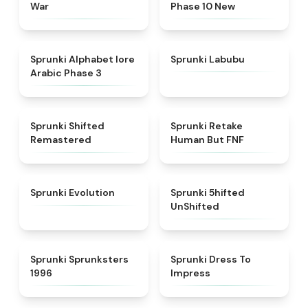
War
Phase 10 New
★
4.8
★
4.6
Sprunki Alphabet lore
Sprunki Labubu
Arabic Phase 3
★
4.3
★
4.7
Sprunki Shifted
Sprunki Retake
Remastered
Human But FNF
★
4.7
★
4.4
Sprunki Evolution
Sprunki 5hifted
UnShifted
★
5
★
4.5
Sprunki Sprunksters
Sprunki Dress To
1996
Impress