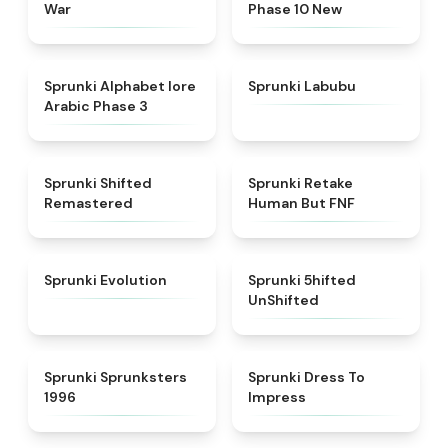
War
Phase 10 New
★
4.8
★
4.6
Sprunki Alphabet lore
Sprunki Labubu
Arabic Phase 3
★
4.3
★
4.7
Sprunki Shifted
Sprunki Retake
Remastered
Human But FNF
★
4.7
★
4.4
Sprunki Evolution
Sprunki 5hifted
UnShifted
★
5
★
4.5
Sprunki Sprunksters
Sprunki Dress To
1996
Impress