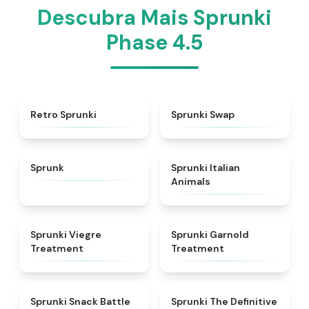
Descubra Mais Sprunki
Phase 4.5
★
4.3
★
4.6
Retro Sprunki
Sprunki Swap
★
4.5
★
4.7
Sprunk
Sprunki Italian
Animals
★
4.4
★
4.7
Sprunki Viegre
Sprunki Garnold
Treatment
Treatment
★
4.6
★
4.3
Sprunki Snack Battle
Sprunki The Definitive