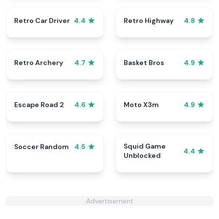
Retro Car Driver
Retro Highway
4.4
4.8
Retro Archery
Basket Bros
4.7
4.9
Escape Road 2
Moto X3m
4.6
4.9
Squid Game
Soccer Random
4.5
4.4
Unblocked
Advertisement