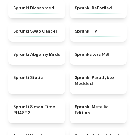
★
4.5
★
4.4
Sprunki Blossomed
Sprunki ReEstiled
★
4.4
★
4.5
Sprunki Swap Cancel
Sprunki TV
★
4.6
★
4.8
Sprunki Abgerny Birds
Sprunksters MSI
★
4.4
★
4.5
Sprunki Static
Sprunki Parodybox
Modded
★
4.3
★
4.7
Sprunki Simon Time
Sprunki Metallic
PHASE 3
Edition
★
4.8
★
4.6