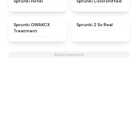
Sprunki Hotel
Sprunki Colorshifted
★
5
★
4.6
Sprunki OWAKCX
Sprunki 2 So Real
Treatment
Advertisement