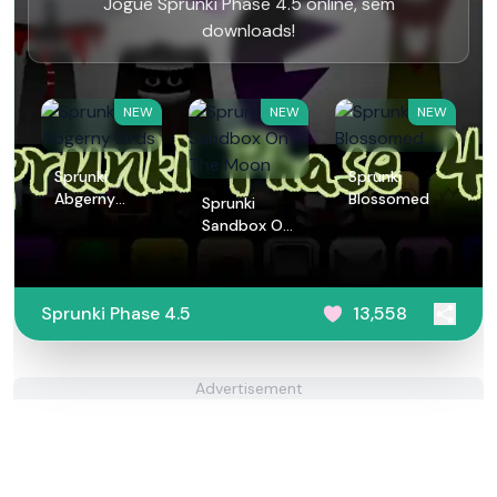
Jogue Sprunki Phase 4.5 online, sem
downloads!
NEW
NEW
NEW
Sprunki
Sprunki
Abgerny
Blossomed
Sprunki
Birds
Sandbox On
The Moon
Sprunki Phase 4.5
13,558
Advertisement