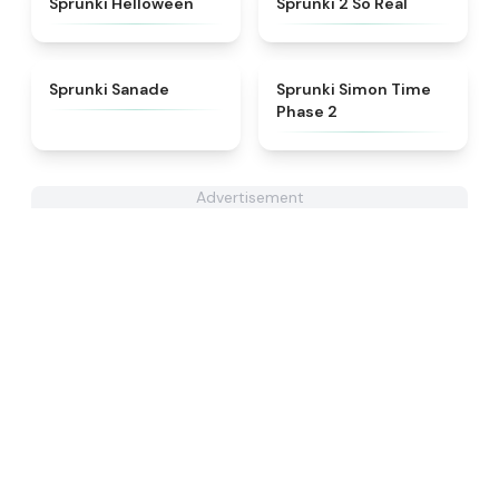
Sprunki Helloween
Sprunki 2 So Real
★
4.6
★
4.4
Sprunki Sanade
Sprunki Simon Time
Phase 2
Advertisement