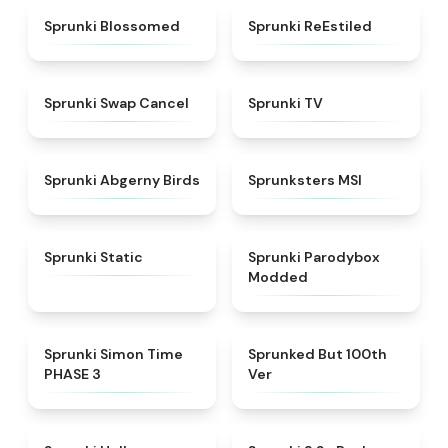
★
4.5
★
4.4
Sprunki Blossomed
Sprunki ReEstiled
★
4.4
★
4.5
Sprunki Swap Cancel
Sprunki TV
★
4.6
★
4.8
Sprunki Abgerny Birds
Sprunksters MSI
★
4.4
★
4.5
Sprunki Static
Sprunki Parodybox
Modded
★
4.3
★
4.7
Sprunki Simon Time
Sprunked But 100th
PHASE 3
Ver
★
4.8
★
4.6