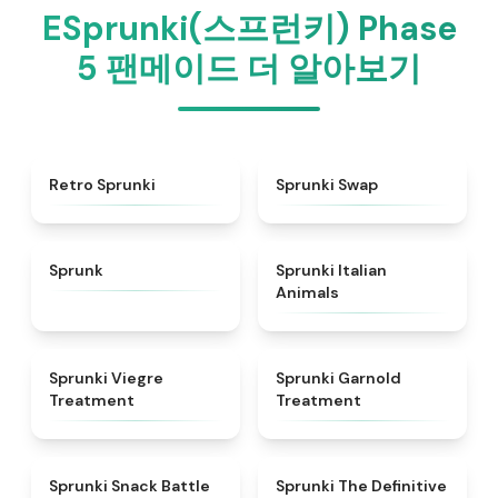
ESprunki(스프런키) Phase
5 팬메이드 더 알아보기
★
4.3
★
4.6
Retro Sprunki
Sprunki Swap
★
4.5
★
4.7
Sprunk
Sprunki Italian
Animals
★
4.4
★
4.7
Sprunki Viegre
Sprunki Garnold
Treatment
Treatment
★
4.6
★
4.3
Sprunki Snack Battle
Sprunki The Definitive