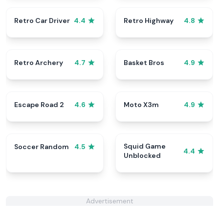
Retro Car Driver
Retro Highway
4.4
4.8
Retro Archery
Basket Bros
4.7
4.9
Escape Road 2
Moto X3m
4.6
4.9
Squid Game
Soccer Random
4.5
4.4
Unblocked
Advertisement