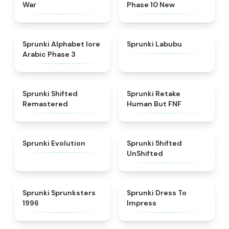
War
Phase 10 New
★
4.8
★
4.6
Sprunki Alphabet lore
Sprunki Labubu
Arabic Phase 3
★
4.3
★
4.7
Sprunki Shifted
Sprunki Retake
Remastered
Human But FNF
★
4.7
★
4.4
Sprunki Evolution
Sprunki 5hifted
UnShifted
★
5
★
4.5
Sprunki Sprunksters
Sprunki Dress To
1996
Impress