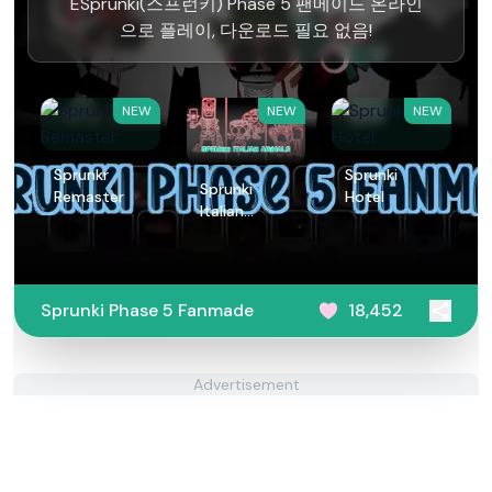
ESprunki(스프런키) Phase 5 팬메이드 온라인
으로 플레이, 다운로드 필요 없음!
NEW
NEW
NEW
Sprunkr
Sprunki
Sprunki
Remaster
Hotel
Italian
Animals
Sprunki Phase 5 Fanmade
18,452
Advertisement