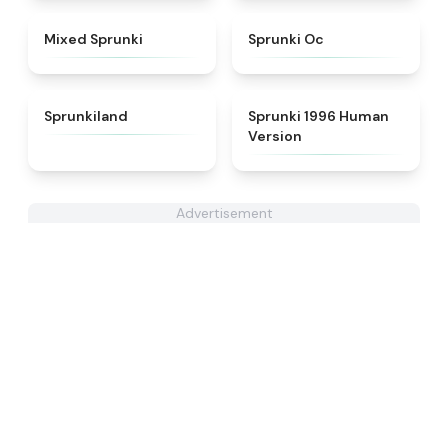
★
4.4
★
4.6
Mixed Sprunki
Sprunki Oc
★
4.5
★
4.7
Sprunkiland
Sprunki 1996 Human
Version
Advertisement