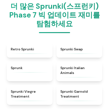
더 많은 Sprunki(스프런키)
Phase 7 빅 업데이트 재미를
탐험하세요
★
4.3
★
4.6
Retro Sprunki
Sprunki Swap
★
4.5
★
4.7
Sprunk
Sprunki Italian
Animals
★
4.4
★
4.7
Sprunki Viegre
Sprunki Garnold
Treatment
Treatment