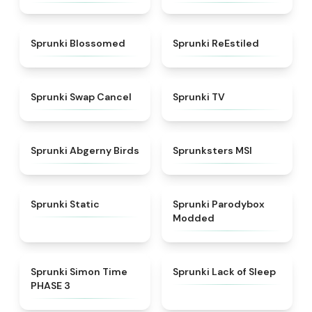
★
4.5
★
4.4
Sprunki Blossomed
Sprunki ReEstiled
★
4.4
★
4.5
Sprunki Swap Cancel
Sprunki TV
★
4.6
★
4.8
Sprunki Abgerny Birds
Sprunksters MSI
★
4.4
★
4.5
Sprunki Static
Sprunki Parodybox
Modded
★
4.3
★
4.5
Sprunki Simon Time
Sprunki Lack of Sleep
PHASE 3