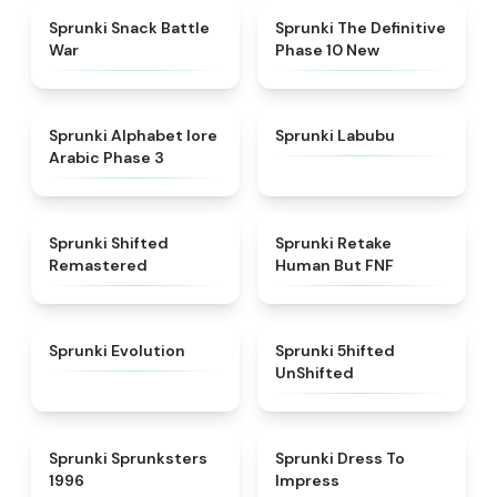
★
4.6
★
4.3
Sprunki Snack Battle
Sprunki The Definitive
War
Phase 10 New
★
4.8
★
4.6
Sprunki Alphabet lore
Sprunki Labubu
Arabic Phase 3
★
4.3
★
4.7
Sprunki Shifted
Sprunki Retake
Remastered
Human But FNF
★
4.7
★
4.4
Sprunki Evolution
Sprunki 5hifted
UnShifted
★
5
★
4.5
Sprunki Sprunksters
Sprunki Dress To
1996
Impress