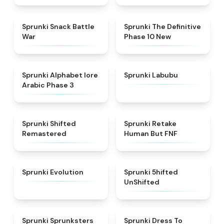
★
4.6
★
4.3
Sprunki Snack Battle
Sprunki The Definitive
War
Phase 10 New
★
4.8
★
4.6
Sprunki Alphabet lore
Sprunki Labubu
Arabic Phase 3
★
4.3
★
4.7
Sprunki Shifted
Sprunki Retake
Remastered
Human But FNF
★
4.7
★
4.4
Sprunki Evolution
Sprunki 5hifted
UnShifted
★
5
★
4.5
Sprunki Sprunksters
Sprunki Dress To