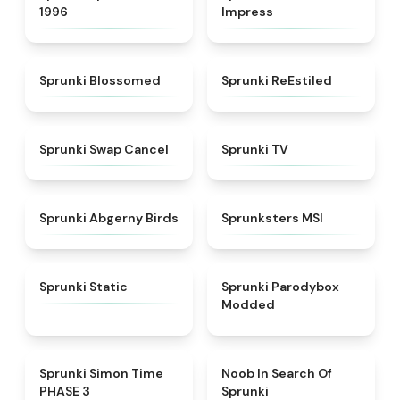
1996
Impress
★
4.5
★
4.4
Sprunki Blossomed
Sprunki ReEstiled
★
4.4
★
4.5
Sprunki Swap Cancel
Sprunki TV
★
4.6
★
4.8
Sprunki Abgerny Birds
Sprunksters MSI
★
4.4
★
4.5
Sprunki Static
Sprunki Parodybox
Modded
★
4.3
★
4.4
Sprunki Simon Time
Noob In Search Of
PHASE 3
Sprunki