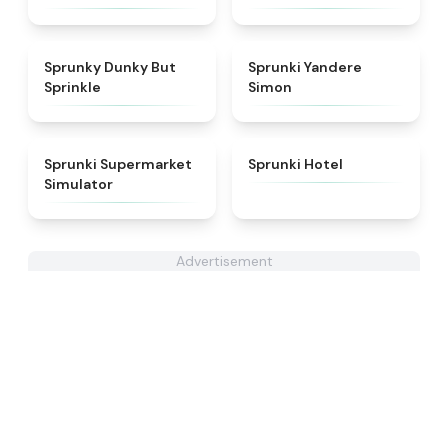
★
4.6
★
4.5
Sprunky Dunky But
Sprunki Yandere
Sprinkle
Simon
★
4.8
★
4.8
Sprunki Supermarket
Sprunki Hotel
Simulator
Advertisement