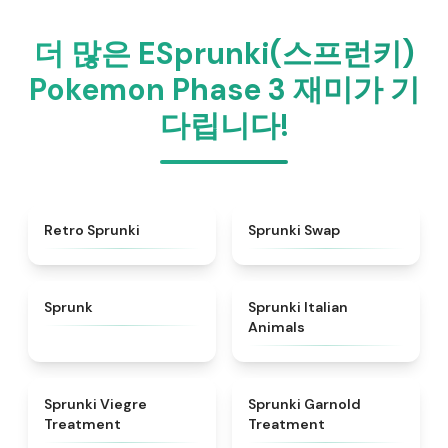
더 많은 ESprunki(스프런키)
Pokemon Phase 3 재미가 기
다립니다!
★
4.3
★
4.6
Retro Sprunki
Sprunki Swap
★
4.5
★
4.7
Sprunk
Sprunki Italian
Animals
★
4.4
★
4.7
Sprunki Viegre
Sprunki Garnold
Treatment
Treatment