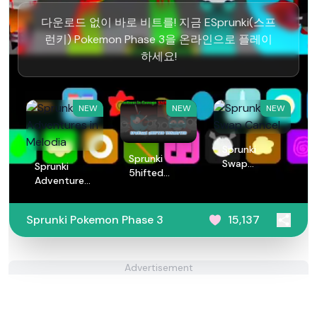
다운로드 없이 바로 비트를! 지금 ESprunki(스프
런키) Pokemon Phase 3을 온라인으로 플레이
하세요!
NEW
NEW
NEW
Sprunki
Sprunki
Swap
Sprunki
5hifted
Cancel
Adventures
UnShifted
in Melodia
Sprunki Pokemon Phase 3
15,137
Advertisement