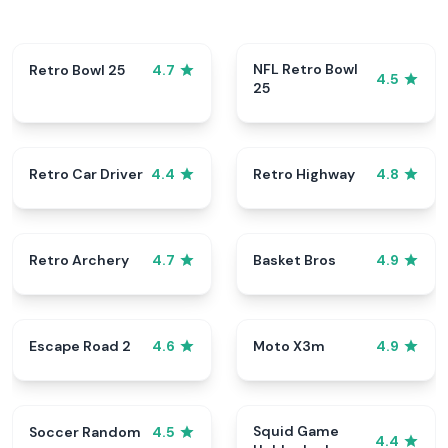
NFL Retro Bowl
Retro Bowl 25
4.7
4.5
25
Retro Car Driver
Retro Highway
4.4
4.8
Retro Archery
Basket Bros
4.7
4.9
Escape Road 2
Moto X3m
4.6
4.9
Squid Game
Soccer Random
4.5
4.4