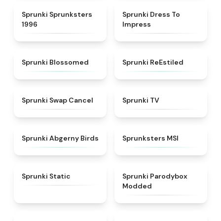
★
5
★
4.5
Sprunki Sprunksters
Sprunki Dress To
1996
Impress
★
4.5
★
4.4
Sprunki Blossomed
Sprunki ReEstiled
★
4.4
★
4.5
Sprunki Swap Cancel
Sprunki TV
★
4.6
★
4.8
Sprunki Abgerny Birds
Sprunksters MSI
★
4.4
★
4.5
Sprunki Static
Sprunki Parodybox
Modded