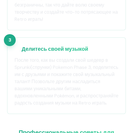
безграничны, так что дайте волю своему
творчеству и создайте что-то потрясающее на
Retro играть!
3
Делитесь своей музыкой
После того, как вы создали свой шедевр в
Sprunki(спрунки) Pokemon Phase 3, поделитесь
им с друзьями и покажите свой музыкальный
талант! Позвольте другим насладиться
вашими уникальными битами,
вдохновленными Pokémon, и распространяйте
радость создания музыки на Retro играть.
Профессиональные советы для