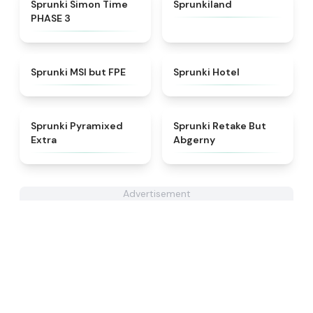
★
4.3
★
4.5
Sprunki Simon Time
Sprunkiland
PHASE 3
★
4.7
★
4.8
Sprunki MSI but FPE
Sprunki Hotel
★
4.9
★
4.3
Sprunki Pyramixed
Sprunki Retake But
Extra
Abgerny
Advertisement