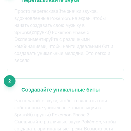
Перетаскивайте звуки
Просто перетаскивайте значки звуков,
вдохновленные Pokémon, на экран, чтобы
начать создавать свою музыку в
Sprunki(спрунки) Pokemon Phase 3.
Экспериментируйте с различными
комбинациями, чтобы найти идеальный бит и
создавать уникальные мелодии. Это легко и
весело!
2
Создавайте уникальные биты
Располагайте звуки, чтобы создавать свои
собственные уникальные композиции в
Sprunki(спрунки) Pokemon Phase 3.
Смешивайте различные звуки Pokémon, чтобы
создавать оригинальные треки. Возможности