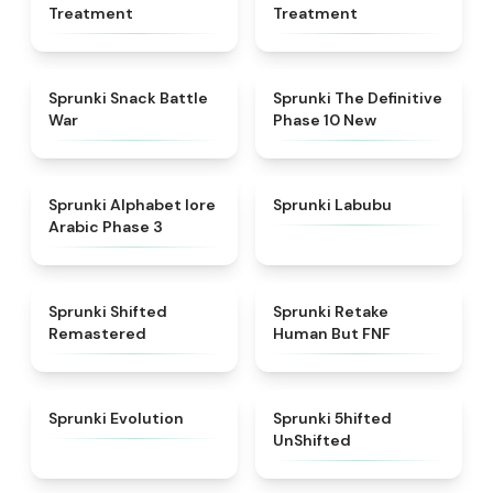
Treatment
Treatment
★
4.6
★
4.3
Sprunki Snack Battle
Sprunki The Definitive
War
Phase 10 New
★
4.8
★
4.6
Sprunki Alphabet lore
Sprunki Labubu
Arabic Phase 3
★
4.3
★
4.7
Sprunki Shifted
Sprunki Retake
Remastered
Human But FNF
★
4.7
★
4.4
Sprunki Evolution
Sprunki 5hifted
UnShifted