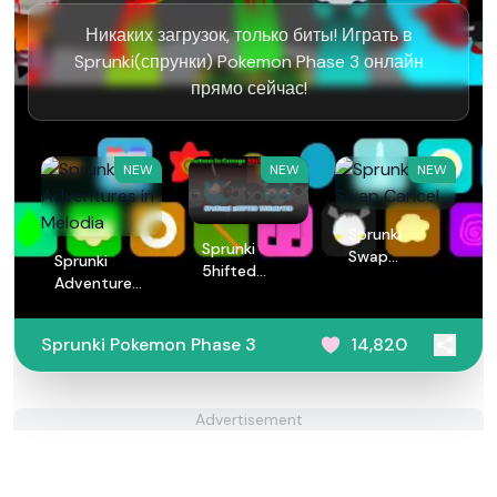
Никаких загрузок, только биты! Играть в
Sprunki(спрунки) Pokemon Phase 3 онлайн
прямо сейчас!
NEW
NEW
NEW
Sprunki
Sprunki
Swap
Sprunki
5hifted
Cancel
Adventures
UnShifted
in Melodia
Sprunki Pokemon Phase 3
14,820
Advertisement