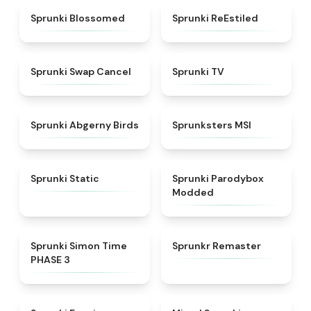
★
4.5
★
4.4
Sprunki Blossomed
Sprunki ReEstiled
★
4.4
★
4.5
Sprunki Swap Cancel
Sprunki TV
★
4.6
★
4.8
Sprunki Abgerny Birds
Sprunksters MSI
★
4.4
★
4.5
Sprunki Static
Sprunki Parodybox
Modded
★
4.3
★
4.6
Sprunki Simon Time
Sprunkr Remaster
PHASE 3
★
4.5
★
4.4