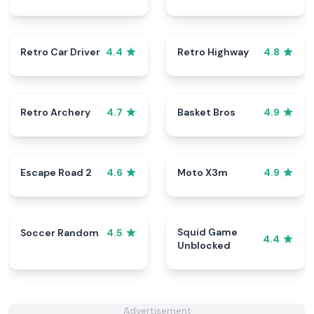
Retro Car Driver
Retro Highway
4.4
4.8
Retro Archery
Basket Bros
4.7
4.9
Escape Road 2
Moto X3m
4.6
4.9
Squid Game
Soccer Random
4.5
4.4
Unblocked
Advertisement