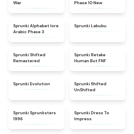
War
Phase 10 New
★
4.8
★
4.6
Sprunki Alphabet lore
Sprunki Labubu
Arabic Phase 3
★
4.3
★
4.7
Sprunki Shifted
Sprunki Retake
Remastered
Human But FNF
★
4.7
★
4.4
Sprunki Evolution
Sprunki 5hifted
UnShifted
★
5
★
4.5
Sprunki Sprunksters
Sprunki Dress To
1996
Impress