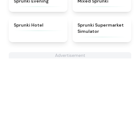
Sprunki Evening
Mixed Sprunki
★
4.8
★
4.8
Sprunki Hotel
Sprunki Supermarket
Simulator
Advertisement