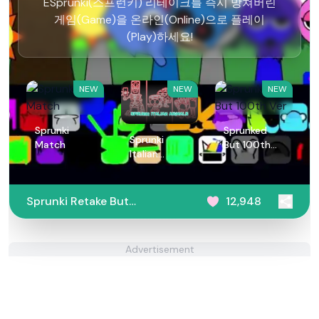
ESprunki(스프런키) 리테이크를 즉시 망쳐버린
게임(Game)을 온라인(Online)으로 플레이
(Play)하세요!
NEW
NEW
NEW
Sprunki
Sprunked
Sprunki
Match
But 100th
Italian
Ver
Animals
Sprunki Retake But
12,948
Ruined It
Advertisement