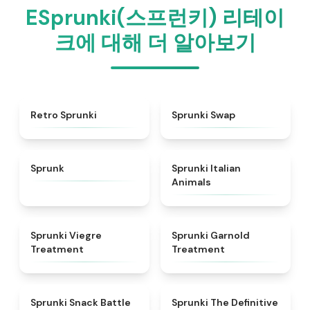
ESprunki(스프런키) 리테이
크에 대해 더 알아보기
★
4.3
★
4.6
Retro Sprunki
Sprunki Swap
★
4.5
★
4.7
Sprunk
Sprunki Italian
Animals
★
4.4
★
4.7
Sprunki Viegre
Sprunki Garnold
Treatment
Treatment
★
4.6
★
4.3
Sprunki Snack Battle
Sprunki The Definitive