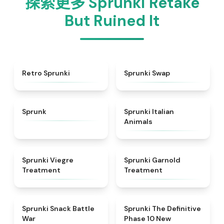
探索更多 Sprunki Retake
But Ruined It
★
4.3
★
4.6
Retro Sprunki
Sprunki Swap
★
4.5
★
4.7
Sprunk
Sprunki Italian
Animals
★
4.4
★
4.7
Sprunki Viegre
Sprunki Garnold
Treatment
Treatment
★
4.6
★
4.3
Sprunki Snack Battle
Sprunki The Definitive
War
Phase 10 New