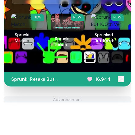
NEW
NEW
NEW
Sprunki
Sprunked
Sprunki
Match
But 100th
Italian
Ver
Animals
Sprunki Retake But
16,944
Ruined It
Advertisement