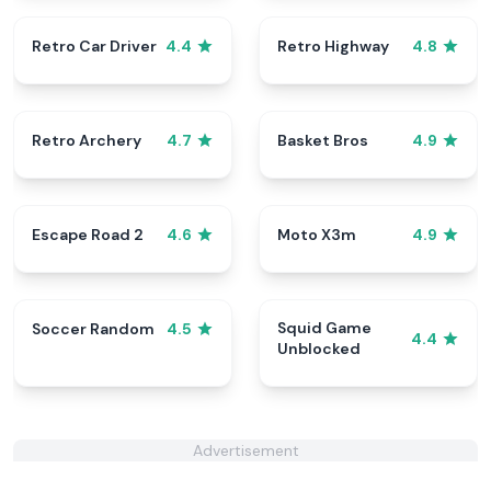
Retro Car Driver
Retro Highway
4.4
4.8
Retro Archery
Basket Bros
4.7
4.9
Escape Road 2
Moto X3m
4.6
4.9
Squid Game
Soccer Random
4.5
4.4
Unblocked
Advertisement